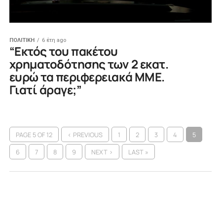
ΠΟΛΙΤΙΚΗ
6 έτη ago
“Εκτός του πακέτου
χρηματοδότησης των 2 εκατ.
ευρώ τα περιφερειακά ΜΜΕ.
Γιατί άραγε;”
PAGE 5 OF 12
‹ PREVIOUS
1
2
3
4
5
6
7
8
9
NEXT ›
LAST »