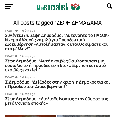
All posts tagged "ΖΕΦΗ ΔΗΜΑΔΑΜΑ"
ΠΟΛΙΤΙΚΗ
6 έτη ago
Συνέντευξη: Ζέφη Δημαδάμα: “Αυτονόητο το ΠΑΣΟΚ-
Κίνημα Αλλαγής να μιλά για Προοδευτική
Διακυβέρνηση -Αυτοί ήμασταν, αυτοί θα είμαστε και
στο μέλλον!”
ΠΟΛΙΤΙΚΗ
6 έτη ago
Zέφη Δημαδάμα: “Αυτό ακριβώς θα υλοποιήσει μια
σοσιαλιστική, προοδευτική διακυβέρνηση και αυτό
ακριβώς ενοχλεί!”
ΠΟΛΙΤΙΚΗ
6 έτη ago
Z.Δημαδάμα: “Διέξοδος στην κρίση, η Δημοκρατία και
η Προοδευτική Διακυβέρνηση!”
ΠΟΛΙΤΙΚΗ
6 έτη ago
Ζέφη Δημαδάμα: «Διολισθαίνοντας στην άβυσσο της
μετά Covid19 εποχής»