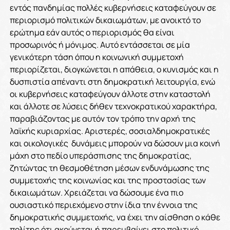
εντός πανδημίας πολλές κυβερνήσεις καταφεύγουν σε
περιορισμό πολιτικών δικαιωμάτων, με ανοικτό το
ερώτημα εάν αυτός ο περιορισμός θα είναι
προσωρινός ή μόνιμος. Αυτό εντάσσεται σε μία
γενικότερη τάση όπου η κοινωνική συμμετοχή
περιορίζεται, διογκώνεται η απάθεια, ο κυνισμός και η
δυσπιστία απέναντι στη δημοκρατική λειτουργία, ενώ
οι κυβερνήσεις καταφεύγουν άλλοτε στην καταστολή
και άλλοτε σε λύσεις δήθεν τεχνοκρατικού χαρακτήρα,
παραβιάζοντας με αυτόν τον τρόπο την αρχή της
λαϊκής κυριαρχίας. Αριστερές, σοσιαλδημοκρατικές
και οικολογικές δυνάμεις μπορούν να δώσουν μια κοινή
μάχη στο πεδίο υπεράσπισης της δημοκρατίας,
ζητώντας τη θεσμοθέτηση μέσων ενδυνάμωσης της
συμμετοχής της κοινωνίας και της προστασίας των
δικαιωμάτων. Χρειάζεται να δώσουμε ένα πιο
ουσιαστικό περιεχόμενο στην ίδια την έννοια της
δημοκρατικής συμμετοχής, να έχει την αίσθηση ο κάθε
πολίτης ότι ακούγεται ή παρεμβαίνει στο πολιτικό