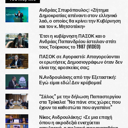
Ανδρέας Σπυρόπουλος: «Ζήτημα
Δημοκρατίας απέναντι στον ελληνικό
λαό, ο οποίος θα κρίνει την Κυβέρνηση
και τον κ. Μητσοτάκη»
Έτσι η κυβέρνηση ΠΑΣΟΚ και ο
Ανδρέας Παπανδρέου έστειλαν σπίτι
τους Τούρκους το 1987 (VIDEO)
ΠΑΣΟΚ σε Αγοραστό: Απαγορεύονται
οι ερωτήσεις Δημοσιογράφων όταν δεν
είναι της αρεσκείας σας;
Ν.Ανδρουλάκης από την Εξεταστική:
Εγώ είμαι εδώ! Δεν κρύβομαι!
“Σάλος” με την δήλωση Παπαστεργίου
στα Τρίκαλα: “Να πάνε στις χώρες που
έχουν τα καθεστώτα που αγαπάνε”
Νίκος Ανδρουλάκης: «Σε μια εποχή
όπου η ακροδεξιά ενισχύεται
απειλητικά, η πολιτική παρακαταθήκη