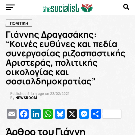
ΠΟΛΙΤΙΚΗ
Γιάννης Δραγασάκης:
“Κοινές ευθύνες και πεδία
συνεργασίας ριζοσπαστικής
Αριστεράς, πολιτικής
οικολογίας και
σοσιαλδημοκρατίας”
Published
5 έτη ago
on
22/02/2021
By
NEWSROOM
Email
Facebook
LinkedIn
WhatsApp
Bluesky
X
Messenge
Μοιρασ
Άρθρο του Γιάννη