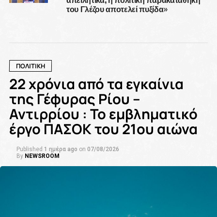
του Γλέζου αποτελεί πυξίδα»
ΠΟΛΙΤΙΚΗ
22 χρόνια από τα εγκαίνια
της Γέφυρας Ρίου –
Αντιρρίου : Το εμβληματικό
έργο ΠΑΣΟΚ του 21ου αιώνα
Published
1 ημέρα ago
on
07/08/2026
By
NEWSROOM