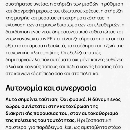
συστήματος υγείας, η στήριξη των μισθών, η ρύθμιση
και διαγραφή μέρους του ιδιωτικού χρέους, η στήριξη
της μικρής και μεσαίας επιχειρηματικότητας, η
ενίσχυση των ατομικών δικαιωμάτων και ελευθεριών, η
διεκδίκηση ενός νέου δημοσιονομικού καθεστώτος και
νέων κανόνων στην ΕΕ κ.α. είναι ζητήματα από τα οποία
εξαρτάται άμεσα η δουλειά, το εισόδημα και η ζωή της
κοινωνικής πλειοψηφίας. Οι εξελίξεις αυτές
δημιουργούν λοιπόν αυτόματα όχι μόνο κοινές ευθύνες
αλλά και κοινούς τόπους και πεδία κοινής δράσης τόσο
στο κοινωνικό επίπεδο όσο και στο πολιτικό.
Αυτονομία και συνεργασία
Αυτό σημαίνει ταύτιση; Όχι φυσικά. Η δύναμη ενός
χώρου συνίσταται στην κατοχύρωση της
διακριτικής παρουσίας του, στον αυτοκαθορισμό
της πολιτικής του ταυτότητας.
Η ριζοσπαστική
Αριστερά, για παράδειγμα, έχει ως αμετάβλητο στόχο