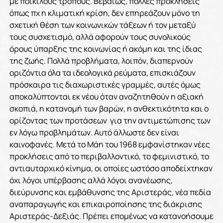
με ποικίλους τρόπους. Βεβαίως, πολλές προκλήσεις
όπως πχ η κλιματική κρίση, δεν επηρεάζουν μόνο τη
σχετική θέση των κοινωνικών τάξεων ή τον μεταξύ
τους συσχετισμό, αλλά αφορούν τους συνολικούς
όρους ύπαρξης της κοινωνίας ή ακόμη και της ίδιας
της ζωής. Πολλά προβλήματα, λοιπόν, διαπερνούν
οριζόντια όλα τα ιδεολογικά ρεύματα, επισκιάζουν
πρόσκαιρα τις διαχωριστικές γραμμές, αυτές όμως
αποκαλύπτονται εκ νέου όταν αναζητηθούν η αξιακή
σκοπιά, η κατανομή των βαρών, η ανθεκτικότητα και ο
ορίζοντας των προτάσεων για την αντιμετώπισης των
εν λόγω προβλημάτων. Αυτό άλλωστε δεν είναι
καινοφανές. Μετά το Μάη του 1968 εμφανίστηκαν νέες
προκλήσεις από το περιβαλλοντικό, το φεμινιστικό, το
αντιαυταρχικό κίνημα, οι οποίες ωστόσο αποδείχτηκαν
όχι λόγοι υπέρβασης αλλά λόγοι ανανέωσης,
διεύρυνσης και εμβάθυνσης της Αριστεράς, νέα πεδία
αναπαραγωγής και επικαιροποίησης της διάκρισης
Αριστεράς-Δεξιάς. Πρέπει επομένως να κατανοήσουμε