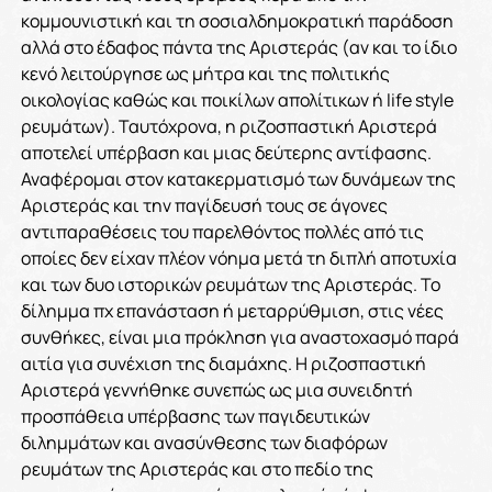
κομμουνιστική και τη σοσιαλδημοκρατική παράδοση
αλλά στο έδαφος πάντα της Αριστεράς (αν και το ίδιο
κενό λειτούργησε ως μήτρα και της πολιτικής
οικολογίας καθώς και ποικίλων απολίτικων ή life style
ρευμάτων). Ταυτόχρονα, η ριζοσπαστική Αριστερά
αποτελεί υπέρβαση και μιας δεύτερης αντίφασης.
Αναφέρομαι στον κατακερματισμό των δυνάμεων της
Αριστεράς και την παγίδευσή τους σε άγονες
αντιπαραθέσεις του παρελθόντος πολλές από τις
οποίες δεν είχαν πλέον νόημα μετά τη διπλή αποτυχία
και των δυο ιστορικών ρευμάτων της Αριστεράς. Το
δίλημμα πχ επανάσταση ή μεταρρύθμιση, στις νέες
συνθήκες, είναι μια πρόκληση για αναστοχασμό παρά
αιτία για συνέχιση της διαμάχης. Η ριζοσπαστική
Αριστερά γεννήθηκε συνεπώς ως μια συνειδητή
προσπάθεια υπέρβασης των παγιδευτικών
διλημμάτων και ανασύνθεσης των διαφόρων
ρευμάτων της Αριστεράς και στο πεδίο της