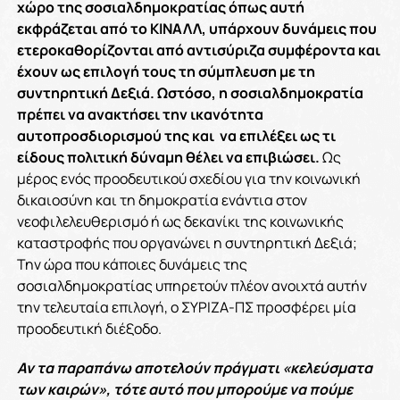
χώρο της σοσιαλδημοκρατίας όπως αυτή
εκφράζεται από το ΚΙΝΑΛΛ, υπάρχουν δυνάμεις που
ετεροκαθορίζονται από αντισύριζα συμφέροντα και
έχουν ως επιλογή τους τη σύμπλευση με τη
συντηρητική Δεξιά. Ωστόσο, η σοσιαλδημοκρατία
πρέπει να ανακτήσει την ικανότητα
αυτοπροσδιορισμού της και να επιλέξει ως τι
είδους πολιτική δύναμη θέλει να επιβιώσει.
Ως
μέρος ενός προοδευτικού σχεδίου για την κοινωνική
δικαιοσύνη και τη δημοκρατία ενάντια στον
νεοφιλελευθερισμό ή ως δεκανίκι της κοινωνικής
καταστροφής που οργανώνει η συντηρητική Δεξιά;
Την ώρα που κάποιες δυνάμεις της
σοσιαλδημοκρατίας υπηρετούν πλέον ανοιχτά αυτήν
την τελευταία επιλογή, ο ΣΥΡΙΖΑ-ΠΣ προσφέρει μία
προοδευτική διέξοδο.
Αν τα παραπάνω αποτελούν πράγματι «κελεύσματα
των καιρών», τότε αυτό που μπορούμε να πούμε