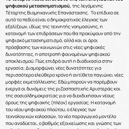
ψηφιακού μετασχηματισμού,
της λεγόμενης
Τέταρτης Βιομηχανικής Επανάστασης. Το επίδικο σε
αυτό το πεδίο είναι ο δημοκρατικός έλεγχος των
εξελίξεων, ιδίως της τεχνητής νοημοσύνης, η
κατανομή των επιδράσεων που θα προκύψουν από την
ψηφιακό μετασχηματισμό, αλλά και οι όροι
πρόσβασης των κοινωνιών στις νέες ψηφιακές
δυνατότητες, η αποτροπή φαινομένων ψηφιακού
αποκλεισμού. Πώς επιδρά αυτή η διαδικασία στην
εργασία; Διαμορφώνει νέες δυνατότητες για
περισσότερο ελεύθερο χρόνο ή αντίθετα παγιώνει νέες
μορφές εκμετάλλευσης; Εδώ μπορούν να παρέμβουν
ενεργά οι δυνάμεις της ριζοσπαστικής Αριστεράς και
της σοσιαλδημοκρατίας για να διεκδικήσουν νέους
όρους της ψηφιακής (πλέον) εργασίας. Η κατανομή
του νέου ψηφιακού πλούτου, ο έλεγχος των
τεχνολογικών κολοσσών, το νέο παραγωγικό μοντέλο
που αναδύεται, ο βαθμός εξοικείωσης και γνώσης των