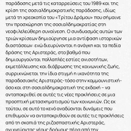
παράδοσης μετά τις καταρρεύσεις του 1989·και της
κρίση της σοσιαλδημοκρατικής παράδοσης, ιδίως
μετά τη χρεοκοπία του «Τρίτου Δρόμου» που σήμαινε
την προσχώρηση της σοσιαλδημοκρατίας στη
νεοφιλελεύθερη συναίνεση. Ο συνδυασμός αυτών των
τριών κρίσεων δημιούργησε μια αντίφαση ιστορικών
διαστάσεων: ενώ διευρύνονται η ανάγκη και τα πεδία
δράσης της Αριστεράς, στο βαθμό που
δημιουργούνται πολλαπλές εστίες ανισοτήτων,
εκμετάλλευσης και διάβρωσης της κοινωνικής ζωής,
συρρικνώνεται την ίδια στιγμή η ικανότητα της
παραδοσιακής Αριστεράς-τόσο στην κομμουνιστική-
όσο και στη σοσιαλδημοκρατική της εκδοχή – να
ανταποκριθεί σε αυτές τις νέες προκλήσεις σε μια
προοπτική μετασχηματισμού των κοινωνιών. Ως εκ
τούτου, σε αυτό το κενό αναδύονται δυνάμεις που
επιθυμούν να ανταποκριθούν σε αυτές τις προκλήσεις
από τη σκοπιά της ριζοσπαστικής Αριστεράς,
ανιχνεύοντας νέους δρόμους πέρα από την