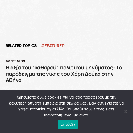
RELATED TOPICS:
FEATURED
DON'T MISS
Η αξία του “καθαρού” πολιτικού μηνύματος: Το
παράδειγμα της νίκης του Χάρη Δούκα στην
Αθήνα
Χρησιμοποιούμε cookies για να σας προσφέρουμε την
NEWSROOM
καλύτερη δυνατή εμπειρία στη σελίδα μας. Εάν συνεχίσετε να
χρησιμοποιείτε τη σελίδα, θα υποθέσουμε πως είστε
ικανοποιημένοι με αυτό.
ADVERTISEMENT
Εντάξει