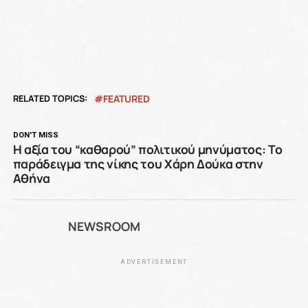
RELATED TOPICS:
FEATURED
DON'T MISS
Η αξία του “καθαρού” πολιτικού μηνύματος: Το
παράδειγμα της νίκης του Χάρη Δούκα στην
Αθήνα
NEWSROOM
ADVERTISEMENT