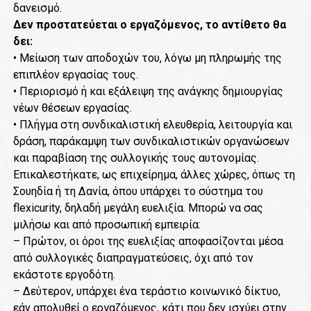
δανεισμό.
Δεν προστατεύεται ο εργαζόμενος, το αντίθετο θα
δει:
• Μείωση των αποδοχών του, λόγω μη πληρωμής της
επιπλέον εργασίας τους.
• Περιορισμό ή και εξάλειψη της ανάγκης δημιουργίας
νέων θέσεων εργασίας.
• Πλήγμα στη συνδικαλιστική ελευθερία, λειτουργία και
δράση, παράκαμψη των συνδικαλιστικών οργανώσεων
και παραβίαση της συλλογικής τους αυτονομίας.
Επικαλεστήκατε, ως επιχείρημα, άλλες χώρες, όπως τη
Σουηδία ή τη Δανία, όπου υπάρχει το σύστημα του
flexicurity, δηλαδή μεγάλη ευελιξία. Μπορώ να σας
μιλήσω και από προσωπική εμπειρία:
– Πρώτον, οι όροι της ευελιξίας αποφασίζονται μέσα
από συλλογικές διαπραγματεύσεις, όχι από τον
εκάστοτε εργοδότη.
– Δεύτερον, υπάρχει ένα τεράστιο κοινωνικό δίκτυο,
εάν απολυθεί ο εργαζόμενος, κάτι που δεν ισχύει στην