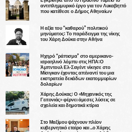
αντιπλημμυρικό έργο για τον Λυκαβηττό
που κατέθεσε ο Δήμος Αθηναίων
Η αξία του “καθαρού” πολιτικού
μηνύματος: Το παράδειγμα της νίκης
του Χάρη Δούκα στην Αθήνα
Ηχηρό “ράπισμα” στο αμερικανο-
ισραηλινό λόμπυ στις ΗΠΑ:Ο
Άμπντουλ Ελ-Σαγέντ νίκησε στο
Μίσιγκαν έχοντας απέναντί του μια
εκστρατεία δεκάδων εκατομμυρίων
δολαρίων
Χάρης Δούκας: Ο «Μηχανικός της
Γειτονιάς» φέρνει άμεσες λύσεις σε
σχολεία και δημοτικά κτίρια
Στο Μαξίμου ψάχνουν πλέον
κυβερνητικό εταίρο και ..ο Χάρης