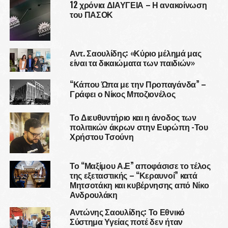
12 χρόνια ΔΙΑΥΓΕΙΑ – Η ανακοίνωση
του ΠΑΣΟΚ
Αντ. Σαουλίδης: «Κύριο μέλημά μας
είναι τα δικαιώματα των παιδιών»
“Κάπου Ώπα με την Προπαγάνδα” –
Γράφει ο Νίκος Μποζιονέλος
Το Διευθυντήριο και η άνοδος των
πολιτικών άκρων στην Ευρώπη -Του
Χρήστου Τσούνη
Το “Μαξίμου Α.Ε” αποφάσισε το τέλος
της εξεταστικής – “Κεραυνοί” κατά
Μητσοτάκη και κυβέρνησης από Νίκο
Ανδρουλάκη
Αντώνης Σαουλίδης: Το Εθνικό
Σύστημα Υγείας ποτέ δεν ήταν