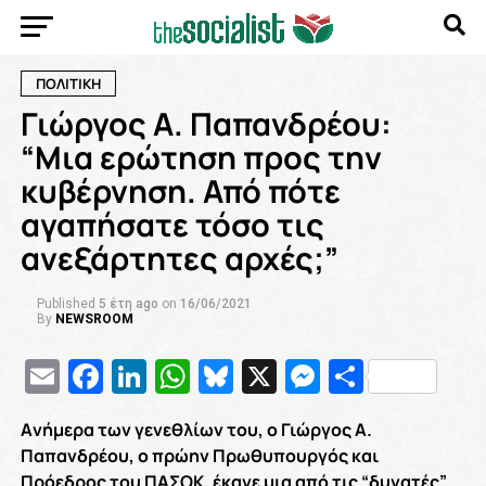
ΠΟΛΙΤΙΚΗ
Γιώργος Α. Παπανδρέου:
“Μια ερώτηση προς την
κυβέρνηση. Από πότε
αγαπήσατε τόσο τις
ανεξάρτητες αρχές;”
Published
5 έτη ago
on
16/06/2021
By
NEWSROOM
Email
Facebook
LinkedIn
WhatsApp
Bluesky
X
Messenge
Μοιρασ
Aνήμερα των γενεθλίων του, ο Γιώργος Α.
Παπανδρέου, ο πρώην Πρωθυπουργός και
Πρόεδρος του ΠΑΣΟΚ, έκανε μια από τις “δυνατές”