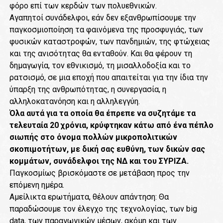
φόρο επί των κερδών των πολυεθνικών.
Αγαπητοί συνάδελφοι, εάν δεν εξανθρωπίσουμε την
παγκοσμιοποίηση τα φαινόμενα της προσφυγιάς, των
φυσικών καταστροφών, των πανδημιών, της φτώχειας
και της ανισότητας θα ενταθούν. Και θα φέρουν τη
δημαγωγία, τον εθνικισμό, τη μισαλλοδοξία και το
ρατσισμό, σε μια εποχή που απαιτείται για την ίδια την
ύπαρξη της ανθρωπότητας, η συνεργασία, η
αλληλοκατανόηση και η αλληλεγγύη.
Όλα αυτά για τα οποία θα έπρεπε να συζητάμε τα
τελευταία 20 χρόνια, κρύφτηκαν κάτω από ένα πέπλο
σιωπής στο όνομα πολλών μικροπολιτικών
σκοπιμοτήτων, με δική σας ευθύνη, των δικών σας
κομμάτων, συνάδελφοι της ΝΔ και του ΣΥΡΙΖΑ.
Παγκοσμίως βρισκόμαστε σε μετάβαση προς την
επόμενη ημέρα.
Αμείλικτα ερωτήματα, θέλουν απάντηση: Θα
παραδώσουμε τον έλεγχο της τεχνολογίας, των big
data, των παραγωγικών μέσων, ακόμη και των