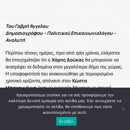
Του Γαβρή Άγγελου
Δημοσιογράφου – Πολιτικού Επικοινωνιολόγου –
Αναλυτή
Περίπου τέτοιες ημέρες, πριν από τρία χρόνια, ελάχιστοι
θα στοιχημάτιζαν ότι ο
Χάρης Δούκας
θα μπορούσε να
ανατρέψει τα δεδομένα στον μεγαλύτερο δήμο της χώρας.
Η υποψηφιότητά του ανακοινώθηκε με περιορισμένο
χρονικό ορίζοντα, απέναντι στον
Κώστα
Μπακογιάννη,
έναν εν ενεργεία δήμαρχο με ισχυρό
κομματικό μηχανισμό, μεγάλη αναγνωρισιμότητα και την
Χρησιμοποιούμε cookies για να σας προσφέρουμε την
καλύτερη δυνατή εμπειρία στη σελίδα μας. Εάν συνεχίσετε να
πολιτική στήριξη της κυβερνητικής παράταξης. Για
χρησιμοποιείτε τη σελίδα, θα υποθέσουμε πως είστε
αρκετούς, η μάχη έμοιαζε εκ των προτέρων χαμένη.
ικανοποιημένοι με αυτό.
Η πολιτική, όμως, έχει αποδείξει πολλές φορές ότι δεν
Εντάξει
υπακούει μόνο στους συσχετισμούς ισχύος. Υπακούει και