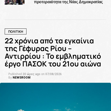
προτεραιότητα της Νέας Δημοκρατίας
ΠΟΛΙΤΙΚΗ
22 χρόνια από τα εγκαίνια
της Γέφυρας Ρίου –
Αντιρρίου : Το εμβληματικό
έργο ΠΑΣΟΚ του 21ου αιώνα
Published
20 ώρες ago
on
07/08/2026
By
NEWSROOM