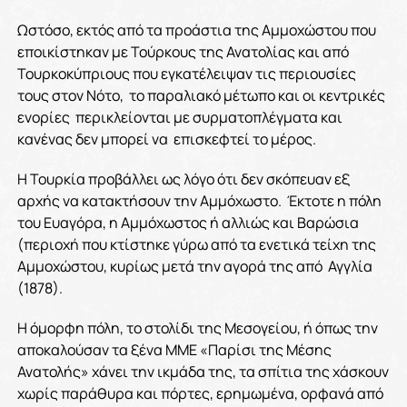
Ωστόσο, εκτός από τα προάστια της Αμμοχώστου που
εποικίστηκαν με Τούρκους της Ανατολίας και από
Τουρκοκύπριους που εγκατέλειψαν τις περιουσίες
τους στον Νότο, το παραλιακό μέτωπο και οι κεντρικές
ενορίες περικλείονται με συρματοπλέγματα και
κανένας δεν μπορεί να επισκεφτεί το μέρος.
Η Τουρκία προβάλλει ως λόγο ότι δεν σκόπευαν εξ
αρχής να κατακτήσουν την Αμμόχωστο. Έκτοτε η πόλη
του Ευαγόρα, η Αμμόχωστος ή αλλιώς και Βαρώσια
(περιοχή που κτίστηκε γύρω από τα ενετικά τείχη της
Αμμοχώστου, κυρίως μετά την αγορά της από Αγγλία
(1878).
Η όμορφη πόλη, το στολίδι της Μεσογείου, ή όπως την
αποκαλούσαν τα ξένα ΜΜΕ «Παρίσι της Μέσης
Ανατολής» χάνει την ικμάδα της, τα σπίτια της χάσκουν
χωρίς παράθυρα και πόρτες, ερημωμένα, ορφανά από