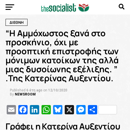
ΔΙΕΘΝΗ
“Η Αμμόχωστος ξανά στο
προσκήνιο, όχι με
προοπτική επιστροφής των
μόνιμων κατοίκων της αλλά
μιας δυσοίωνης εξέλιξης. ”
.Της Κατερίνας Αυξεντίου.
Published
6 έτη ago
on
12/10/2020
By
NEWSROOM
Email
Facebook
LinkedIn
WhatsApp
Bluesky
X
Messenge
Μοιρασ
Γράφει η Κατερίνα Αυξεντίου