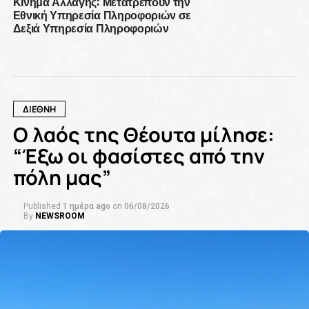
Κίνημα Αλλαγής: Μετατρέπουν την
Εθνική Υπηρεσία Πληροφοριών σε
Δεξιά Υπηρεσία Πληροφοριών
ΔΙΕΘΝΗ
Ο λαός της Θέουτα μίλησε:
“Έξω οι φασίστες από την
πόλη μας”
Published
1 ημέρα ago
on
06/08/2026
By
NEWSROOM