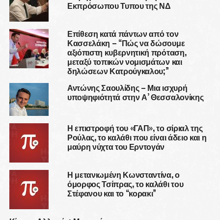
Εκπρόσωπου Τυπου της ΝΔ
Επίθεση κατά πάντων από τον
Κασσελάκη – “Πώς να δώσουμε
αξιόπιστη κυβερνητική πρόταση,
μεταξύ τοπικών νομισμάτων και
δηλώσεων Κατρούγκαλου;”
Αντώνης Σαουλίδης – Μια ισχυρή
υποψηφιότητά στην Α’ Θεσσαλονίκης
Η επιστροφή του «ΓΑΠ», το σίριαλ της
Ρούλας, το καλάθι που είναι άδειο και η
μαύρη νύχτα του Ερντογάν
Η μετανιωμένη Κωνσταντίνα, ο
όμορφος Τσίπρας, το καλάθι του
Στέφανου και το “κορακι”