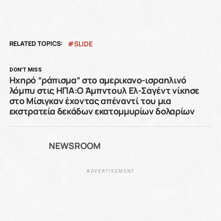
RELATED TOPICS:
SLIDE
DON'T MISS
Ηχηρό “ράπισμα” στο αμερικανο-ισραηλινό
λόμπυ στις ΗΠΑ:Ο Άμπντουλ Ελ-Σαγέντ νίκησε
στο Μίσιγκαν έχοντας απέναντί του μια
εκστρατεία δεκάδων εκατομμυρίων δολαρίων
NEWSROOM
ADVERTISEMENT