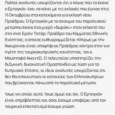
Πολλοί αναλυτές ισχυρίζονται ότι ο λόγος που το έκανε
ο Ερτογκάν έχει να κάνει με τις εκλογές που έγιναν στις
11 Οκτωβρίου στα κατεχόμενα για εκλογή νέου
Προέδρου. Ο Ερτογκάν με το άνοιγμα του παραλιακού
μετώπου έκανε ένα μικρό «δωράκι» στον εκλεκτό του
στο νησί Ερσίν Τατάρ, Προέδρο του Κόμματος Εθνικής
Ενότητας, ο οποίος ευθυγραμμίζεται πλήρως με την
Άγκυρα και είναι υποψήφιος Πρόεδρος κόντρα στον νυν
ηγέτη της τουρκοκυπριακής κοινότητας, τον κ.
Μουσταφά Ακκιντζί. Ο τελευταίος υποστηρίζει την
διζωνική, δικοινοτική Ομοσπονδία ως λύση για το
Κυπριακό. Επίσης, οι ίδιοι αναλυτές ισχυρίζονται ότι
δεν θα εποικιστούν οι κατοικίες των Ελληνοκυπρίων
που βρίσκονται πάνω από το παραλιακό μέτωπο.
Ίσως να ισχύει αυτό. Ίσως όμως και όχι. Ο Ερτογκάν
είναι απρόβλεπτος και όσοι έχουμε υποφέρει από τον
τουρκικό επεκτατισμό έχουμε γνώση.