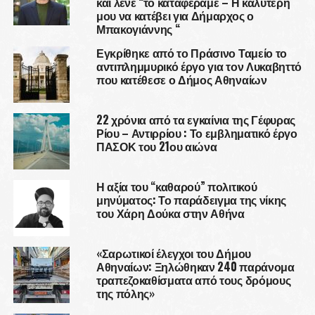
και λένε “το καταφέραμε – Η καλύτερή
μου να κατέβει για Δήμαρχος ο
Μπακογιάννης “
Εγκρίθηκε από το Πράσινο Ταμείο το
αντιπλημμυρικό έργο για τον Λυκαβηττό
που κατέθεσε ο Δήμος Αθηναίων
22 χρόνια από τα εγκαίνια της Γέφυρας
Ρίου – Αντιρρίου : Το εμβληματικό έργο
ΠΑΣΟΚ του 21ου αιώνα
Η αξία του “καθαρού” πολιτικού
μηνύματος: Το παράδειγμα της νίκης
του Χάρη Δούκα στην Αθήνα
«Σαρωτικοί έλεγχοι του Δήμου
Αθηναίων: Ξηλώθηκαν 240 παράνομα
τραπεζοκαθίσματα από τους δρόμους
της πόλης»