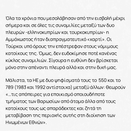
Όλα τα χρόνια που μεσολάβησαν από την εισβολή μέχρι
σήμερα και σε όλες τις συνομιλίες μεταξύ των δυο
πλευρών -ελληνοκυπρίων και τουρκοκυπρίων- η
Αμμόχωστος ήταν διαπραγματευτικό «χαρτί». Οι
Τούρκοι υπό όρους την επέστρεφαν στους νόμιμους
κατοίκους της. Όμως, δεν ευδοκίμησε ποτέ κανένας
κύκλος συνομιλιών. Σίγουρα η ευθύνη δεν βρίσκεται
μόνο στην απέναντι πλευρά αλλά και στην δική μας.
Μάλιστα, τα ΗΕ με δυο ψηφίσματά τους το 550 και το
789 (1983 και 1992 αντίστοιχα) μεταξύ άλλων: θεωρούν
«…τις απόπειρες για εποικισμό οποιουδήποτε
τμήματος των Bαρωσίων από άτομα άλλα από τους
κατοίκους τους ως απαράδεκτες και ζητά τη
μεταβίβαση της περιοχής αυτής στη διοίκηση των
Hνωμένων Eθνών».