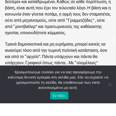
δεύτεροι και καταϊδρωμένοι. Καθώς σε κάθε περίπτωση, η
βάση, είναι αυτή που έχει τον τελευταίο λόγο. Η βάση και η
κοινωνία όταν γίνεται ποτάμι, η ορμή τους δεν σταματιέται,
ούτε από μηχανισμούς, ούτε από “Γραμμιτζήδες” , ούτε
από “ροντβαϊλερ” και πραιτωριανούς της καθέκαστης
ηγεσίας οποιουδήποτε κόμματος.
Τρανά δημοσκοπικά και μη ευρήματα, μπορεί κανείς να
ανασύρει τόσο από την τωρινή πολιτική κατάσταση, όσο
και από το “αρχείο”. Πάντα υπάρχουν και πάντα θα
υπάρχουν. Γραφικοί όπως πάντα. . Με “ολομέλειες”
πραιτωριανών που στόχο έχουν όχι το μεγάλωμα μιας
Χρησιμοποιούμε cookies για να σας προσφέρουμε την
παράταξης, μα το πως θα ¨κοπούν” οι πολιτικοί
καλύτερη δυνατή εμπειρία στη σελίδα μας. Εάν συνεχίσετε να
εσωτερικοί αντίπαλοι της ηγεσίας, που θα
χρησιμοποιείτε τη σελίδα, θα υποθέσουμε πως είστε
προσπαθήσουν να “επιβάλλουν” τα πρόσωπα που θα
ικανοποιημένοι με αυτό.
είναι οι “μπροστινοί” ημέτεροι της επόμενης εκλογικής
Εντάξει
διαδικασίας ….