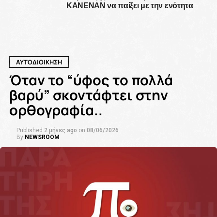
ΚΑΝΕΝΑΝ να παίξει με την ενότητα
ΑΥΤΟΔΙΟΙΚΗΣΗ
Όταν το “ύφος το πολλά
βαρύ” σκοντάφτει στην
ορθογραφία..
Published
2 μήνες ago
on
08/06/2026
By
NEWSROOM