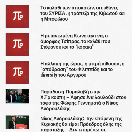
Το καλάθι των αποκριών, οι ευθύνες
του ΣΥΡΙΖΑ, η τράπεζα της Κιβωτού και
η Μποφίλιου
Η μετανιωμένη Κωνσταντίνα, ο
όμορφος Τσίπρας, το καλάθι του
Στέφανου και το “κορακι”
Η αλλαγή της ώρας, η μικρή αίθουσα, η
“απόδραση” του Φιλιππίδη και το
diversity του Αργυρού
Παράδοση-Παραλαβή στην
Χ.Τρικούπη – Άφησε ένα λουλούδι στον
τάφο της Φώφης Γεννηματά ο Νίκος
Ανδρουλάκης
Νίκος Ανδρουλάκης: Την επόμενη της
Κυριακής θα είμαι Πρόεδρος όλης της
παράταξης – Δεν επιτρέπω σε