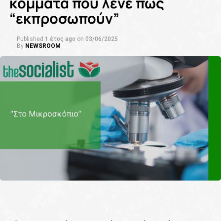
κόμματα που λένε πως
“εκπροσωπούν”
Published
1 έτος ago
on
03/06/2025
By
NEWSROOM