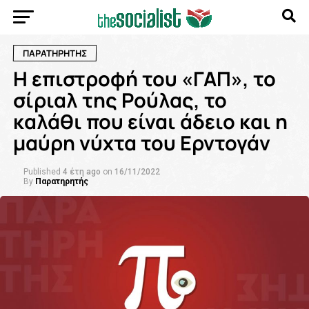
ΠΑΡΑΤΗΡΗΤΉΣ
Η επιστροφή του «ΓΑΠ», το
σίριαλ της Ρούλας, το
καλάθι που είναι άδειο και η
μαύρη νύχτα του Ερντογάν
Published
4 έτη ago
on
16/11/2022
By
Παρατηρητής