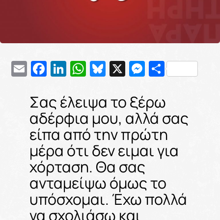
Email
Facebook
LinkedIn
WhatsApp
Bluesky
X
Messenge
Μοιρασ
Σας έλειψα το ξέρω
αδέρφια μου, αλλά σας
είπα από την πρώτη
μέρα ότι δεν ειμαι για
χόρταση. Θα σας
ανταμείψω όμως το
υπόσχομαι. Έχω πολλά
να σχολιάσω και