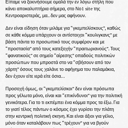
Είπαμε να ξεκινήσουμε ομαλά την εν λόγω στήλη που
κάνει αποκαλυπτήρια σήμερα, στο Νο1 site της
Κεντροαριστεράς, μα.. δεν μας αφήνουν.
Δεν είναι είδηση όταν μιλάμε για “γκεμπελίσκους”, καθώς
σε κάθε κόμμα υπάρχουν οι αντίστοιχοι “κουλιγκανς” με
βάση πάντα το προσωπικό τους συμφέρον και με
“προστασία” από τους κατεξοχήν “πραιτωριανούς”. Τους
“φανατικούς” σε σημείο “αίρεσης” οπαδούς πολιτικών
προσώπων που μπροστά στο να “σβήσουν από τον
χάρτη” όσους τους χαλάνε το αφήγημα του παλαμάκια,
δεν έχουν είτε ιερά είτε όσια…
Προσοχή όμως, οι “γκεμπελίσκοι” δεν είναι πρόσωπα
προς γέλωτα μόνο, είναι και “επικίνδυνοι” για την πολιτική
γενικότερα. Για το τι εκπέμπει ένα κόμμα προς τα έξω. Για
το γιατί τέλος πάντων ο κόσμος έχει γυρίσει την πλάτη
στην κεντρική πολιτική σκηνη. Και είναι άξιοι για γέλιο,
μόνο όταν καταλάβουν πως “τρέχουν” για να βγούν