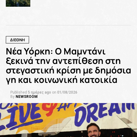
ΔΙΕΘΝΗ
Νέα Υόρκη: Ο Μαμντάνι
ξεκινά την αντεπίθεση στη
στεγαστική κρίση με δημόσια
γη και κοινωνική κατοικία
Published
5 ημέρες ago
on
01/08/2026
By
NEWSROOM