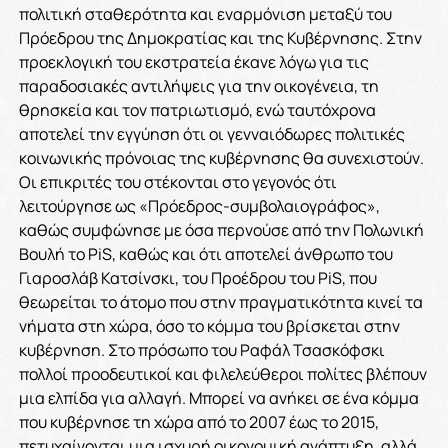
πολιτική σταθερότητα και εναρμόνιση μεταξύ του
Πρόεδρου της Δημοκρατίας και της Κυβέρνησης. Στην
προεκλογική του εκστρατεία έκανε λόγω για τις
παραδοσιακές αντιλήψεις για την οικογένεια, τη
θρησκεία και τον πατριωτισμό, ενώ ταυτόχρονα
αποτελεί την εγγύηση ότι οι γενναιόδωρες πολιτικές
κοινωνικής πρόνοιας της κυβέρνησης θα συνεχιστούν.
Οι επικριτές του στέκονται στο γεγονός ότι
λειτούργησε ως «Πρόεδρος-συμβολαιογράφος»,
καθώς συμφώνησε με όσα περνούσε από την Πολωνική
Βουλή το PiS, καθώς και ότι αποτελεί άνθρωπο του
Γιαροσλάβ Κατσίνσκι, του Προέδρου του PiS, που
θεωρείται το άτομο που στην πραγματικότητα κινεί τα
νήματα στη χώρα, όσο το κόμμα του βρίσκεται στην
κυβέρνηση.
Στο πρόσωπο του Ραφάλ Τσασκόφσκι
πολλοί προοδευτικοί και φιλελεύθεροι πολίτες βλέπουν
μια ελπίδα για αλλαγή. Μπορεί να ανήκει σε ένα κόμμα
που κυβέρνησε τη χώρα από το 2007 έως το 2015,
πετυχαίνονται μια ισχυρή οικονομική ανάπτυξη, αλλά