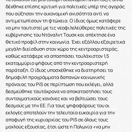
δέχθηκε επίσης κριτική για πολιτικές υπέρ της αγοράς
που αύξησαν την οικονομική ανισότητα αντί να
αντιμετωπίσουν τη φτώχεια. Ο ίδιος όμως κατάφερε
να μην ταυτιστεί με τις νεοφιλελεύθερες πολιτικές της
κυβέρνησης του Ντόναλντ Τουσκ και απέκτησε ένα
θετικό προφίλ στην κοινωνία. Έχει εξάλλου εξαιρετικά
μεγάλη διείσδυση στον χώρο της κεντροαριστεράς,
καθώς κατάφερε να αποσπάσει τουλάχιστον 1,5
εκατομμύριο ψήφους από την κεντροαριστερή
παράταξη. Ο ίδιος υποσχέθηκε να διατηρήσει τα
δημοφιλή προγράμματα δαπανών κοινωνικής
πρόνοιας του PiS σε περίπτωση που εκλέγει, αλλά
δεσμεύθηκε ταυτόχρονα να αποκαταστήσει τους
συνταγματικούς κανόνες και να βελτιώσει τους
δεσμούς με την ΕΕ. Για τους ψηφοφόρους του οι
εκλογές αποτελούν την τελευταία ευκαιρία για την
αποφυγή της κυριαρχίας του PiS σε όλους τους
μοχλούς εξουσίας, έτσι ώστε η Πολωνία «να μην