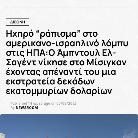
ΔΙΕΘΝΗ
Ηχηρό “ράπισμα” στο
αμερικανο-ισραηλινό λόμπυ
στις ΗΠΑ:Ο Άμπντουλ Ελ-
Σαγέντ νίκησε στο Μίσιγκαν
έχοντας απέναντί του μια
εκστρατεία δεκάδων
εκατομμυρίων δολαρίων
Published
14 ώρες ago
on
05/08/2026
By
NEWSROOM