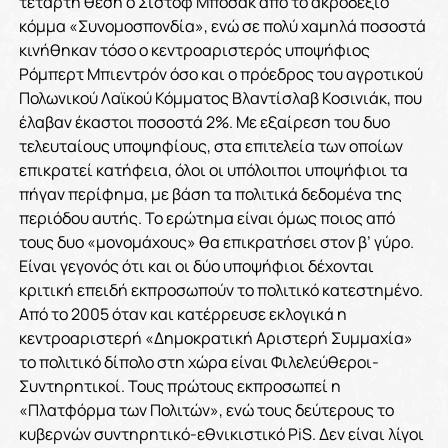
τετάρτη θέση ο Σίστοφ Μπόσακ από το ακροδεξιό
κόμμα «Συνομοσπονδία», ενώ σε πολύ χαμηλά ποσοστά
κινήθηκαν τόσο ο κεντροαριστερός υποψήφιος
Ρόμπερτ Μπιεντρόν όσο και ο πρόεδρος του αγροτικού
Πολωνικού Λαϊκού Κόμματος Βλαντίσλαβ Κοσινιάκ, που
έλαβαν έκαστοι ποσοστά 2%. Με εξαίρεση του δυο
τελευταίους υποψηφίους, στα επιτελεία των οποίων
επικρατεί κατήφεια, όλοι οι υπόλοιποι υποψήφιοι τα
πήγαν περίφημα, με βάση τα πολιτικά δεδομένα της
περιόδου αυτής. Το ερώτημα είναι όμως ποιος από
τους δυο «μονομάχους» θα επικρατήσει στον β’ γύρο.
Είναι γεγονός ότι και οι δύο υποψήφιοι δέχονται
κριτική επειδή εκπροσωπούν το πολιτικό κατεστημένο.
Από το 2005 όταν και κατέρρευσε εκλογικά η
κεντροαριστερή «Δημοκρατική Αριστερή Συμμαχία»
το πολιτικό δίπολο στη χώρα είναι Φιλελεύθεροι-
Συντηρητικοί. Τους πρώτους εκπροσωπεί η
«Πλατφόρμα των Πολιτών», ενώ τους δεύτερους το
κυβερνών συντηρητικό-εθνικιστικό PiS. Δεν είναι λίγοι