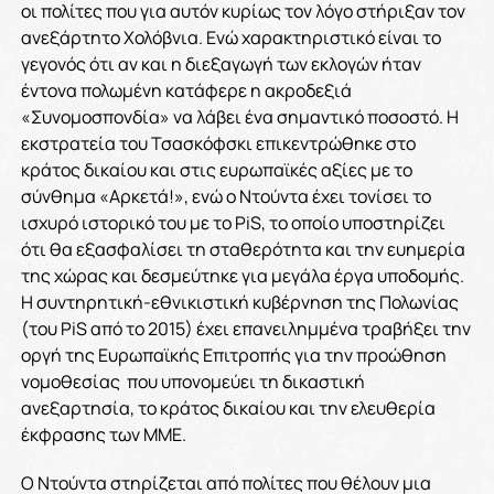
οι πολίτες που για αυτόν κυρίως τον λόγο στήριξαν τον
ανεξάρτητο Χολόβνια. Ενώ χαρακτηριστικό είναι το
γεγονός ότι αν και η διεξαγωγή των εκλογών ήταν
έντονα πολωμένη κατάφερε η ακροδεξιά
«Συνομοσπονδία» να λάβει ένα σημαντικό ποσοστό. Η
εκστρατεία του Τσασκόφσκι επικεντρώθηκε στο
κράτος δικαίου και στις ευρωπαϊκές αξίες με το
σύνθημα «Αρκετά!», ενώ ο Ντούντα έχει τονίσει το
ισχυρό ιστορικό του με το PiS, το οποίο υποστηρίζει
ότι θα εξασφαλίσει τη σταθερότητα και την ευημερία
της χώρας και δεσμεύτηκε για μεγάλα έργα υποδομής.
Η συντηρητική-εθνικιστική κυβέρνηση της Πολωνίας
(του PiS από το 2015) έχει επανειλημμένα τραβήξει την
οργή της Ευρωπαϊκής Επιτροπής για την προώθηση
νομοθεσίας που υπονομεύει τη δικαστική
ανεξαρτησία, το κράτος δικαίου και την ελευθερία
έκφρασης των ΜΜΕ.
Ο Ντούντα στηρίζεται από πολίτες που θέλουν μια