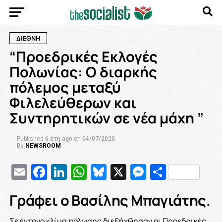
ΔΙΕΘΝΗ
“Προεδρικές Εκλογές
Πολωνίας: Ο διαρκής
πόλεμος μεταξύ
Φιλελεύθερων και
Συντηρητικών σε νέα μάχη ”
Published
6 έτη ago
on
04/07/2020
By
NEWSROOM
Email
Facebook
LinkedIn
WhatsApp
Bluesky
X
Messenge
Μοιρασ
Γράφει ο Βασίλης Μπαγιάτης.
Σε έντονο κλίμα πόλωσης διεξήχθησαν οι Προεδρικές