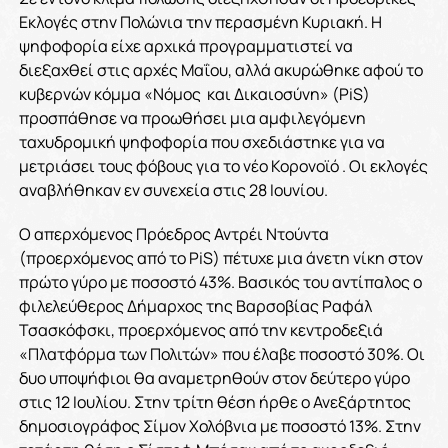
Εκλογές στην Πολώνια την περασμένη Κυριακή. Η
ψηφοφορία είχε αρχικά προγραμματιστεί να
διεξαχθεί στις αρχές Μαΐου, αλλά ακυρώθηκε αφού το
κυβερνών κόμμα «Νόμος και Δικαιοσύνη» (PiS)
προσπάθησε να προωθήσει μια αμφιλεγόμενη
ταχυδρομική ψηφοφορία που σχεδιάστηκε για να
μετριάσει τους φόβους για το νέο Κορονοϊό . Οι εκλογές
αναβλήθηκαν εν συνεχεία στις 28 Ιουνίου.
Ο απερχόμενος Πρόεδρος Αντρέι Ντούντα
(προερχόμενος από το PiS) πέτυχε μια άνετη νίκη στον
πρώτο γύρο με ποσοστό 43%. Βασικός του αντίπαλος ο
φιλελεύθερος Δήμαρχος της Βαρσοβίας Ραφάλ
Τσασκόφσκι, προερχόμενος από την κεντροδεξιά
«Πλατφόρμα των Πολιτών» που έλαβε ποσοστό 30%. Οι
δυο υποψήφιοι θα αναμετρηθούν στον δεύτερο γύρο
στις 12 Ιουλίου. Στην τρίτη θέση ήρθε ο Ανεξάρτητος
δημοσιογράφος Σίμον Χολόβνια με ποσοστό 13%. Στην