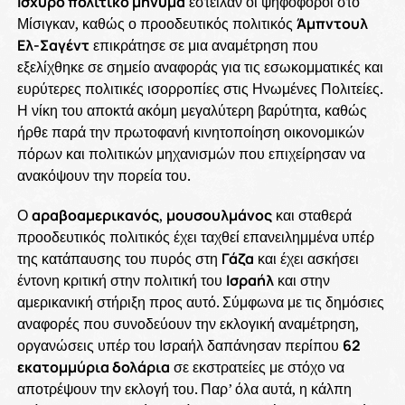
Ισχυρό πολιτικό μήνυμα
έστειλαν οι ψηφοφόροι στο
Μίσιγκαν, καθώς ο προοδευτικός πολιτικός
Άμπντουλ
Ελ-Σαγέντ
επικράτησε σε μια αναμέτρηση που
εξελίχθηκε σε σημείο αναφοράς για τις εσωκομματικές και
ευρύτερες πολιτικές ισορροπίες στις Ηνωμένες Πολιτείες.
Η νίκη του αποκτά ακόμη μεγαλύτερη βαρύτητα, καθώς
ήρθε παρά την πρωτοφανή κινητοποίηση οικονομικών
πόρων και πολιτικών μηχανισμών που επιχείρησαν να
ανακόψουν την πορεία του.
Ο
αραβοαμερικανός
,
μουσουλμάνος
και σταθερά
προοδευτικός πολιτικός έχει ταχθεί επανειλημμένα υπέρ
της κατάπαυσης του πυρός στη
Γάζα
και έχει ασκήσει
έντονη κριτική στην πολιτική του
Ισραήλ
και στην
αμερικανική στήριξη προς αυτό. Σύμφωνα με τις δημόσιες
αναφορές που συνοδεύουν την εκλογική αναμέτρηση,
οργανώσεις υπέρ του Ισραήλ δαπάνησαν περίπου
62
εκατομμύρια δολάρια
σε εκστρατείες με στόχο να
αποτρέψουν την εκλογή του. Παρ’ όλα αυτά, η κάλπη