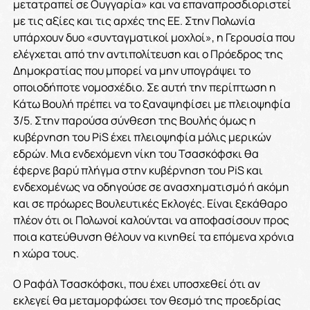
μετατραπεί σε Ουγγαρία» και να επαναπροσδιοριστεί
με τις αξίες και τις αρχές της ΕΕ. Στην Πολωνία
υπάρχουν δυο «συνταγματικοί μοχλοί», η Γερουσία που
ελέγχεται από την αντιπολίτευση και ο Πρόεδρος της
Δημοκρατίας που μπορεί να μην υπογράψει το
οποιοδήποτε νομοσχέδιο. Σε αυτή την περίπτωση η
Κάτω Βουλή πρέπει να το ξαναψηφίσει με πλειοψηφία
3/5. Στην παρούσα σύνθεση της Βουλής όμως η
κυβέρνηση του PiS έχει πλειοψηφία μόλις μερικών
εδρών. Μια ενδεχόμενη νίκη του Τσασκόφσκι θα
έφερνε βαρύ πλήγμα στην κυβέρνηση του PiS και
ενδεχομένως να οδηγούσε σε ανασχηματισμό ή ακόμη
και σε πρόωρες Βουλευτικές Εκλογές. Είναι ξεκάθαρο
πλέον ότι οι Πολωνοί καλούνται να αποφασίσουν προς
ποια κατεύθυνση θέλουν να κινηθεί τα επόμενα χρόνια
η χώρα τους.
Ο Ραφάλ Τσασκόφσκι, που έχει υποσχεθεί ότι αν
εκλεγεί θα μεταμορφώσει τον θεσμό της προεδρίας