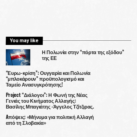
You may like
Η Πολωνία στην “πόρτα της εξόδου”
της ΕΕ
“Ευρω-κρίση”: Ουγγαρία και Πολωνία
“μπλοκάρουν” προϋπολογισμό και
Ταμείο Ανασυγκρότησης!
Project “Διάλογοι”: Η Φωνή της Νέας
Γενιάς του Κινήματος Αλλαγής:
Βασίλης Μπαγιάτης -Άγγελος Τζίτζιρας.
Aπόψεις: «Μήνυμα για πολιτική Αλλαγή
από τη Σλοβακία»