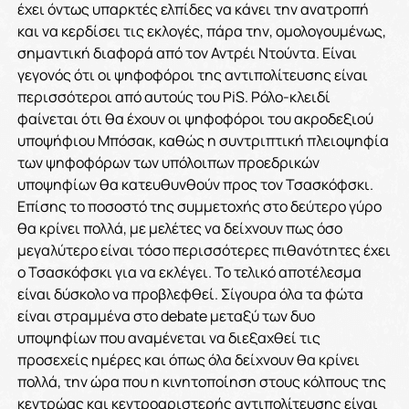
έχει όντως υπαρκτές ελπίδες να κάνει την ανατροπή
και να κερδίσει τις εκλογές, πάρα την, ομολογουμένως,
σημαντική διαφορά από τον Αντρέι Ντούντα. Είναι
γεγονός ότι οι ψηφοφόροι της αντιπολίτευσης είναι
περισσότεροι από αυτούς του PiS. Ρόλο-κλειδί
φαίνεται ότι θα έχουν οι ψηφοφόροι του ακροδεξιού
υποψήφιου Μπόσακ, καθώς η συντριπτική πλειοψηφία
των ψηφοφόρων των υπόλοιπων προεδρικών
υποψηφίων θα κατευθυνθούν προς τον Τσασκόφσκι.
Επίσης το ποσοστό της συμμετοχής στο δεύτερο γύρο
θα κρίνει πολλά, με μελέτες να δείχνουν πως όσο
μεγαλύτερο είναι τόσο περισσότερες πιθανότητες έχει
ο Τσασκόφσκι για να εκλέγει. Το τελικό αποτέλεσμα
είναι δύσκολο να προβλεφθεί. Σίγουρα όλα τα φώτα
είναι στραμμένα στο debate μεταξύ των δυο
υποψηφίων που αναμένεται να διεξαχθεί τις
προσεχείς ημέρες και όπως όλα δείχνουν θα κρίνει
πολλά, την ώρα που η κινητοποίηση στους κόλπους της
κεντρώας και κεντροαριστερής αντιπολίτευσης είναι