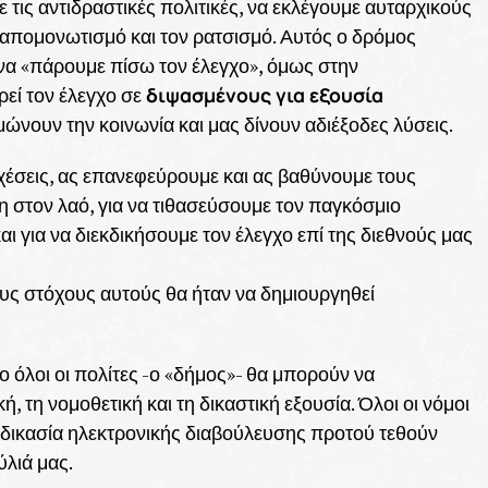
τις αντιδραστικές πολιτικές, να εκλέγουμε αυταρχικούς
ν απομονωτισμό και τον ρατσισμό. Αυτός ο δρόμος
να «πάρουμε πίσω τον έλεγχο», όμως στην
διψασμένους για εξουσία
ρεί τον έλεγχο σε
ώνουν την κοινωνία και μας δίνουν αδιέξοδες λύσεις.
σχέσεις, ας επανεφεύρουμε και ας βαθύνουμε τους
 στον λαό, για να τιθασεύσουμε τον παγκόσμιο
αι για να διεκδικήσουμε τον έλεγχο επί της διεθνούς μας
ους στόχους αυτούς θα ήταν να δημιουργηθεί
 όλοι οι πολίτες -ο «δήμος»- θα μπορούν να
ή, τη νομοθετική και τη δικαστική εξουσία. Όλοι οι νόμοι
αδικασία ηλεκτρονικής διαβούλευσης προτού τεθούν
ύλιά μας.