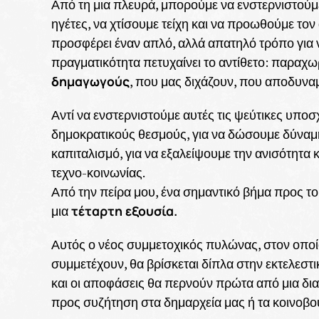
Από τη μια πλευρά, μπορούμε να ενστερνιστούμε 
ηγέτες, να χτίσουμε τείχη και να προωθούμε το
προσφέρει έναν απλό, αλλά απατηλό τρόπο για 
πραγματικότητα πετυχαίνει το αντίθετο: παραχω
δημαγωγούς
, που μας διχάζουν, που αποδυναμ
Αντί να ενστερνιστούμε αυτές τις ψεύτικες υπο
δημοκρατικούς θεσμούς, για να δώσουμε δύναμη
καπιταλισμό, για να εξαλείψουμε την ανισότητα κ
τεχνο-κοινωνίας.
Από την πείρα μου, ένα σημαντικό βήμα προς τ
τέταρτη εξουσία.
μια
Αυτός ο νέος συμμετοχικός πυλώνας, στον οποίο
συμμετέχουν, θα βρίσκεται δίπλα στην εκτελεστικ
και οι αποφάσεις θα περνούν πρώτα από μια δι
προς συζήτηση στα δημαρχεία μας ή τα κοινοβο