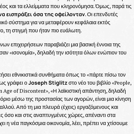
έος και τα ελλείμματα που κληρονόμησα. Όμως, παρά τις
να εισπράξει όσα της οφείλονταν
. Οι επενδυτές
ικό σύστημα για να μεταφέρουν κεφάλαια εκτός
 τη στιγμή που ήταν πιο ευάλωτη.
ων επιχειρήσεων παραβιάζει μια βασική έννοια της
σαν «ισονομία», δηλαδή την ισότητα όλων ενώπιον του
τήσει εθνικιστικά συνθήματα όπως το «πάρτε πίσω τον
Joseph Stiglitz
πως γράφει ο
στο νέο του βιβλίο «People,
an Age of Discontent», «Η λαϊκιστική απάντηση, δηλαδή
ριο μέσω της προστασίας των αγορών, είναι μια κίνηση
λλού. Από τη μια πλευρά (έχεις) εργαζόμενους και
ς όσο και στις αναπτυγμένες χώρες, απέναντι στα
ει η νέα παγκόσμια οικονομία, λέει, πρέπει να χτίσουμε