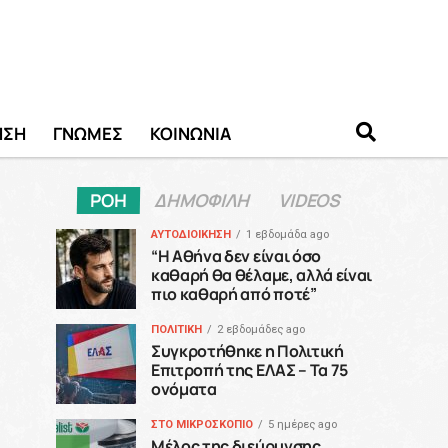
ΗΣΗ
ΓΝΩΜΕΣ
ΚΟΙΝΩΝΙΑ
ΡΟΗ
ΔΗΜΟΦΙΛΗ
VIDEOS
ΑΥΤΟΔΙΟΙΚΗΣΗ
1 εβδομάδα ago
“H Αθήνα δεν είναι όσο
καθαρή θα θέλαμε, αλλά είναι
πιο καθαρή από ποτέ”
ΠΟΛΙΤΙΚΗ
2 εβδομάδες ago
Συγκροτήθηκε η Πολιτική
Επιτροπή της ΕΛΑΣ – Τα 75
ονόματα
ΣΤΟ ΜΙΚΡΟΣΚΟΠΙΟ
5 ημέρες ago
Μέλος της διεύρυνσης