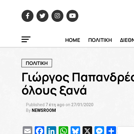
HOME
ΠΟΛΙΤΙΚΗ
ΔΙΕΘ
ΠΟΛΙΤΙΚΗ
Γιώργος Παπανδρέο
όλους ξανά
Published
7 έτη ago
on
27/01/2020
By
NEWSROOM
Email
Facebook
LinkedIn
WhatsApp
Bluesky
X
Messe
Μοι