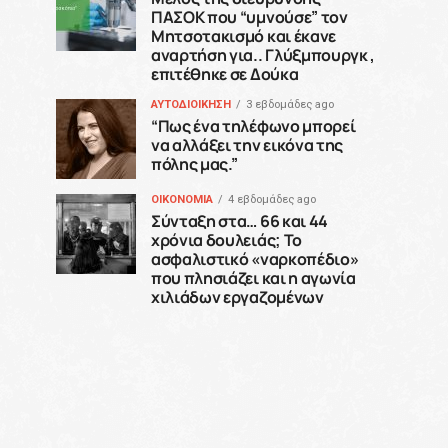
ΠΑΣΟΚ που “υμνούσε” τον
Μητσοτακισμό και έκανε
αναρτήση για.. Γλύξμπουργκ ,
επιτέθηκε σε Δούκα
ΑΥΤΟΔΙΟΙΚΗΣΗ
3 εβδομάδες ago
“Πως ένα τηλέφωνο μπορεί
να αλλάξει την εικόνα της
πόλης μας.”
ΟΙΚΟΝΟΜΙΑ
4 εβδομάδες ago
Σύνταξη στα… 66 και 44
χρόνια δουλειάς; Το
ασφαλιστικό «ναρκοπέδιο»
που πλησιάζει και η αγωνία
χιλιάδων εργαζομένων