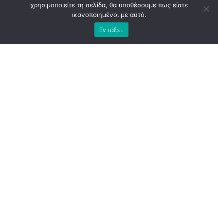
εσωτερικοί αντίπαλοι της ηγεσίας, που θα
χρησιμοποιείτε τη σελίδα, θα υποθέσουμε πως είστε
προσπαθήσουν να “επιβάλλουν” τα πρόσωπα που θα
ικανοποιημένοι με αυτό.
είναι οι “μπροστινοί” ημέτεροι της επόμενης εκλογικής
Εντάξει
διαδικασίας ….
ADVERTISEMENT