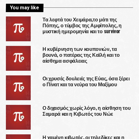
You may like
Τα λεφτά του Χειμάρα,το μάτι της
Πόπης, ο τύμβος της Αμφίπολης, η
μυστική ημερομηνία και το survivor
Η κυβέρνηση των κουπονιών, τα
βουνά, ο πατέρας της Καϊλή και το
αίσθημα ασφάλειας
Οι χρυσές δουλειές της Εύας, όσα ξέρει
ο Πίνατ και τα νεύρα του Μαξίμου
Ο διχασμός χωρίς λόγο, η αίσθηση του
Σαμαρά και η Κιβωτός του Νώε
Η χαμένη κιβωτός, οι τηλεδίκες και η