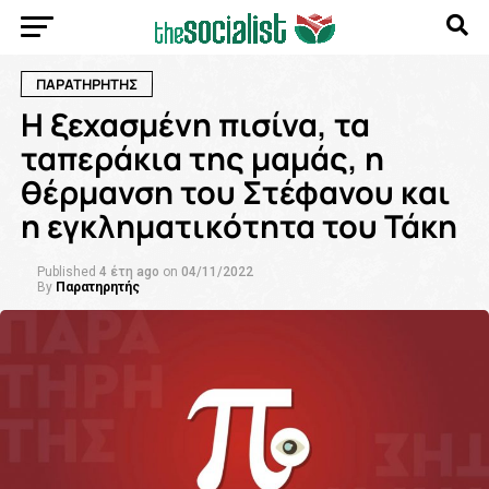
ΠΑΡΑΤΗΡΗΤΉΣ
H ξεχασμένη πισίνα, τα
ταπεράκια της μαμάς, η
θέρμανση του Στέφανου και
η εγκληματικότητα του Τάκη
Published
4 έτη ago
on
04/11/2022
By
Παρατηρητής