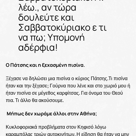
λέω., αν τώρα
δουλεύτε και
Σαββατοκύριακο ε τι
να πω; Υπομονή
αδέρφια!
Ο Πάτσης και η ξεχασμένη πισίνα.
Ξέχασε να δηλώσει μια πισίνα ο κύριος Πάτσης.Τι πισίνα
ήταν και την ξέχασε; Γούρνα που λένε και στο χωριό μου ή
ήταν πισίνα σε μέγεθος καρφίτσας. Για όνομα του Θεού
πια. Τι άλλο θα ακούσουμε.
Μήπως δεν χωράμε άλλοι στην Αθήνα;
Κυκλοφοριακά προβλήματα στον Κηφισό λόγω
καραμπόλας τριών αυτοκινήτων. Η είδηση θα ήταν να μην