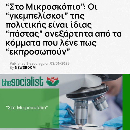
“Στο Μικροσκόπιο”: Οι
“γκεμπελίσκοι” της
πολιτικής είναι ίδιας
“πάστας” ανεξάρτητα από τα
κόμματα που λένε πως
“εκπροσωπούν”
Published
1 έτος ago
on
03/06/2025
By
NEWSROOM