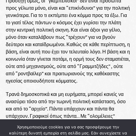
Προσοχή όμως, οι “γκεμπελίσκοι” δεν είναι πρόσωπα
προς γέλωτα μόνο, είναι και “επικίνδυνοι” για την πολιτική
γενικότερα. Για το τι εκπέμπει ένα κόμμα προς τα έξω. Για
το γιατί τέλος πάντων ο κόσμος έχει γυρίσει την πλάτη
στην κεντρική πολιτική σκηνη. Και είναι άξιοι για γέλιο,
μόνο όταν καταλάβουν πως “τρέχουν” για να βγούν
δεύτεροι και καταϊδρωμένοι. Καθώς σε κάθε περίπτωση, η
βάση, είναι αυτή που έχει τον τελευταίο λόγο. Η βάση και η
κοινωνία όταν γίνεται ποτάμι, η ορμή τους δεν σταματιέται,
ούτε από μηχανισμούς, ούτε από “Γραμμιτζήδες” , ούτε
από “ροντβαϊλερ” και πραιτωριανούς της καθέκαστης
ηγεσίας οποιουδήποτε κόμματος.
Τρανά δημοσκοπικά και μη ευρήματα, μπορεί κανείς να
ανασύρει τόσο από την τωρινή πολιτική κατάσταση, όσο
και από το “αρχείο”. Πάντα υπάρχουν και πάντα θα
υπάρχουν. Γραφικοί όπως πάντα. . Με “ολομέλειες”
πραιτωριανών που στόχο έχουν όχι το μεγάλωμα μιας
Χρησιμοποιούμε cookies για να σας προσφέρουμε την
παράταξης, μα το πως θα ¨κοπούν” οι πολιτικοί
καλύτερη δυνατή εμπειρία στη σελίδα μας. Εάν συνεχίσετε να