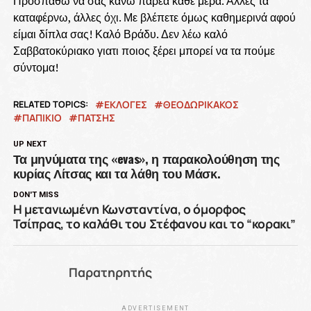
Προσπαθώ να σας κάνω παρέα κάθε μέρα. Άλλες τα
καταφέρνω, άλλες όχι. Με βλέπετε όμως καθημερινά αφού
είμαι δίπλα σας! Καλό Βράδυ. Δεν λέω καλό
Σαββατοκύριακο γιατι ποιος ξέρει μπορεί να τα πούμε
σύντομα!
RELATED TOPICS:
ΕΚΛΟΓΕΣ
ΘΕΟΔΩΡΙΚΑΚΟΣ
ΠΑΠΊΚΙΟ
ΠΑΤΣΗΣ
UP NEXT
Τα μηνύματα της «evas», η παρακολούθηση της
κυρίας Λίτσας και τα λάθη του Μάσκ.
DON'T MISS
Η μετανιωμένη Κωνσταντίνα, ο όμορφος
Τσίπρας, το καλάθι του Στέφανου και το “κορακι”
Παρατηρητής
ADVERTISEMENT