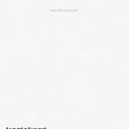
ADVERTISEMENT
Αχ αυτή η Κυριακή.