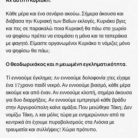
Κάθε μέρα και ένα σενάριο ακούω. Σήμερα άκουσα και
διάβασα την Κυριακή των Βαΐων εκλογές. Κυριάκο βγες
και πες σε παρακαλώ ποια Κυριακή θα πάω στο χωριίο
να ψηφίσω πρέπει να ετοιμάσει η μάνα και τα ταπεράκια
με φαγητό. Είμαστε οργανωμένοι Κυριάκο τι νόμιζες μόνο
να ψηφίσω θα πάω;
Ο θεοδωρικάκος και η μειωμένη εγκληματικότητα.
Τί εννοούμε έγκλημα; Aν εννοούμε δολοφονία χτες είχαμε
ένα 17χρονο παιδί νεκρό. Αν εννοούμε βιασμό, κάθε μέρα
ακούμε και από έναν. Αν εννοούμε κλοπή, σημέρα άκουσα
για δυο διαρρήξεις. Αν εννοούμε εμπρησμό κάθε βράδυ
στην Αργυρούπολη καίνε αμάξια. Που μειώθηκε Τάκη; Δεν
νομίζω Τάκη. A και μόλις τώρα με ενημερώνουν από τα
κεντρικά ότι έχουμε πυροβολισμούς στα Λιόσια με
τραυματία και συλλήψεις! Χώρα πρότυπο.