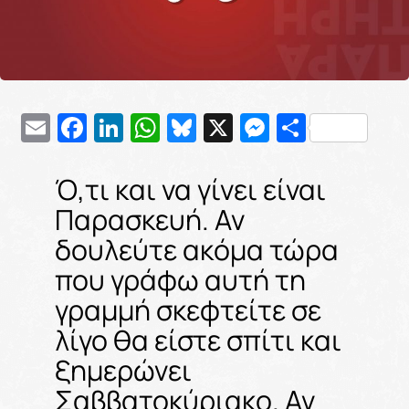
Email
Facebook
LinkedIn
WhatsApp
Bluesky
X
Messenge
Μοιρασ
Ό,τι και να γίνει είναι
Παρασκευή. Αν
δουλεύτε ακόμα τώρα
που γράφω αυτή τη
γραμμή σκεφτείτε σε
λίγο θα είστε σπίτι και
ξημερώνει
Σαββατοκύριακο. Αν