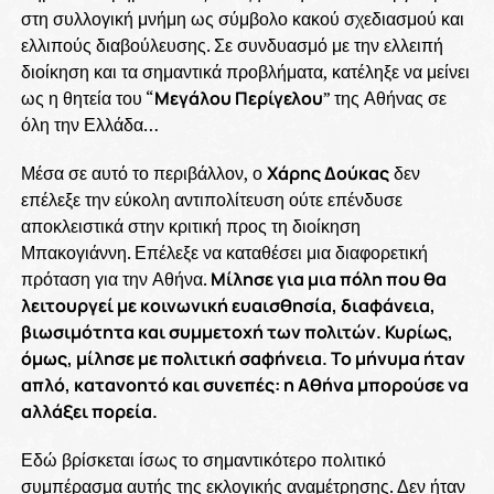
στη συλλογική μνήμη ως σύμβολο κακού σχεδιασμού και
ελλιπούς διαβούλευσης. Σε συνδυασμό με την ελλειπή
διοίκηση και τα σημαντικά προβλήματα, κατέληξε να μείνει
ως η θητεία του “
Μεγάλου Περίγελου
” της Αθήνας σε
όλη την Ελλάδα…
Μέσα σε αυτό το περιβάλλον, ο
Χάρης Δούκας
δεν
επέλεξε την εύκολη αντιπολίτευση ούτε επένδυσε
αποκλειστικά στην κριτική προς τη διοίκηση
Μπακογιάννη. Επέλεξε να καταθέσει μια διαφορετική
πρόταση για την Αθήνα.
Μίλησε για μια πόλη που θα
λειτουργεί με κοινωνική ευαισθησία, διαφάνεια,
βιωσιμότητα και συμμετοχή των πολιτών. Κυρίως,
όμως, μίλησε με πολιτική σαφήνεια. Το μήνυμα ήταν
απλό, κατανοητό και συνεπές: η Αθήνα μπορούσε να
αλλάξει πορεία.
Εδώ βρίσκεται ίσως το σημαντικότερο πολιτικό
συμπέρασμα αυτής της εκλογικής αναμέτρησης. Δεν ήταν