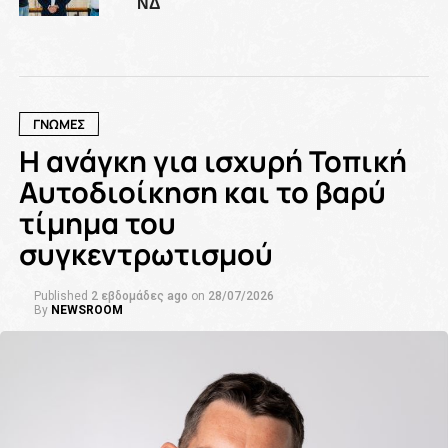
ΝΔ
ΓΝΩΜΕΣ
Η ανάγκη για ισχυρή Τοπική
Αυτοδιοίκηση και το βαρύ
τίμημα του
συγκεντρωτισμού
Published
2 εβδομάδες ago
on
28/07/2026
By
NEWSROOM