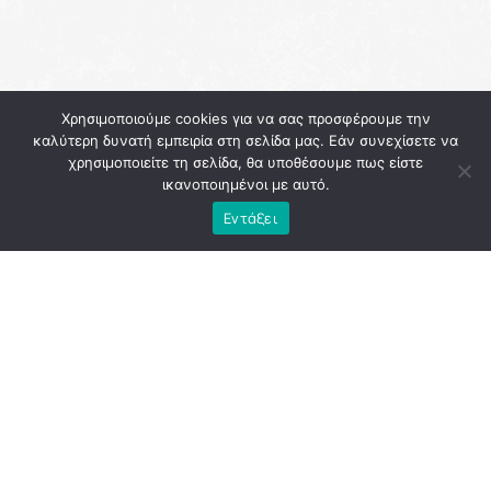
Χρησιμοποιούμε cookies για να σας προσφέρουμε την
καλύτερη δυνατή εμπειρία στη σελίδα μας. Εάν συνεχίσετε να
χρησιμοποιείτε τη σελίδα, θα υποθέσουμε πως είστε
ικανοποιημένοι με αυτό.
Εντάξει
Η λειτουργία των βαθμίδων της αυτοδιοίκησης ως απλών
διαχειριστών των διαρκώς μειούμενων κονδυλίων δεν
οδηγεί πουθενά και, πολύ περισσότερο, δεν μπορεί να
υπηρετήσει την ανάπτυξη των τοπικών κοινωνιών και την
αποτροπή της ερημοποίησης της υπαίθρου. Μιας
υπαίθρου που πλήρωσε και συνεχίζει να πληρώνει βαρύ
τίμημα από την οικονομική κρίση, τη φυγή των νέων
ανθρώπων και τη διαχρονική υποβάθμιση από το
κεντρικό κράτος. Είναι πλέον σαφές ότι το μοντέλο που
ακολουθείται οδηγεί την Τοπική Αυτοδιοίκηση σε μια