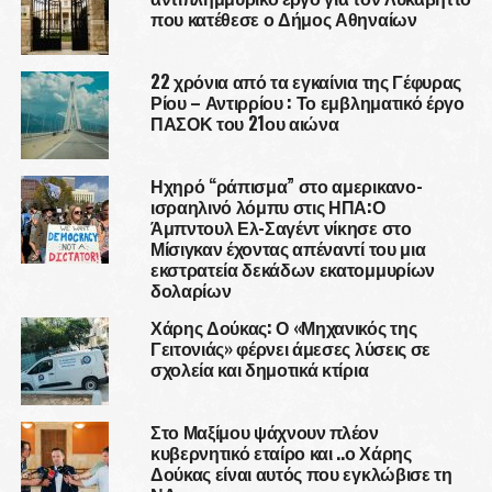
που κατέθεσε ο Δήμος Αθηναίων
22 χρόνια από τα εγκαίνια της Γέφυρας
Ρίου – Αντιρρίου : Το εμβληματικό έργο
ΠΑΣΟΚ του 21ου αιώνα
Ηχηρό “ράπισμα” στο αμερικανο-
ισραηλινό λόμπυ στις ΗΠΑ:Ο
Άμπντουλ Ελ-Σαγέντ νίκησε στο
Μίσιγκαν έχοντας απέναντί του μια
εκστρατεία δεκάδων εκατομμυρίων
δολαρίων
Χάρης Δούκας: Ο «Μηχανικός της
Γειτονιάς» φέρνει άμεσες λύσεις σε
σχολεία και δημοτικά κτίρια
Στο Μαξίμου ψάχνουν πλέον
κυβερνητικό εταίρο και ..ο Χάρης
Δούκας είναι αυτός που εγκλώβισε τη