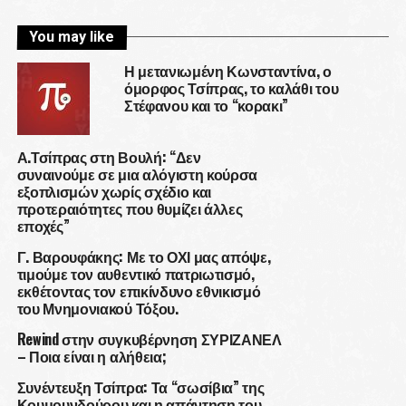
You may like
Η μετανιωμένη Κωνσταντίνα, ο
όμορφος Τσίπρας, το καλάθι του
Στέφανου και το “κορακι”
Α.Τσίπρας στη Βουλή: “Δεν
συναινούμε σε μια αλόγιστη κούρσα
εξοπλισμών χωρίς σχέδιο και
προτεραιότητες που θυμίζει άλλες
εποχές”
Γ. Βαρουφάκης: Με το ΟΧΙ μας απόψε,
τιμούμε τον αυθεντικό πατριωτισμό,
εκθέτοντας τον επικίνδυνο εθνικισμό
του Μνημονιακού Τόξου.
Rewind στην συγκυβέρνηση ΣΥΡΙΖΑΝΕΛ
– Ποια είναι η αλήθεια;
Συνέντευξη Τσίπρα: Τα “σωσίβια” της
Κουμουνδούρου και η απάντηση του