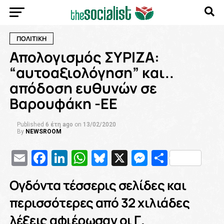
ΠΟΛΙΤΙΚΗ
Απολογισμός ΣΥΡΙΖΑ:
“αυτοαξιολόγηση” και..
απόδοση ευθυνών σε
Βαρουφάκη -ΕΕ
Published
6 έτη ago
on
13/02/2020
By
NEWSROOM
Email
Facebook
LinkedIn
WhatsApp
Bluesky
X
Messenge
Μοιρασ
Ογδόντα τέσσερις σελίδες και
περισσότερες από 32 χιλιάδες
λέξεις αφιέρωσαν οι Γ.