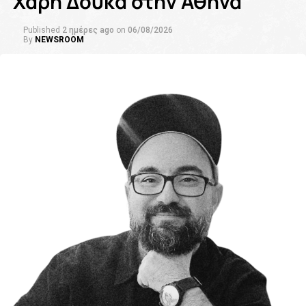
Χάρη Δούκα στην Αθήνα
Published
2 ημέρες ago
on
06/08/2026
By
NEWSROOM