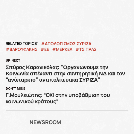
RELATED TOPICS:
ΑΠΟΛΟΓΙΣΜΟΣ ΣΥΡΙΖΑ
ΒΑΡΟΥΦΆΚΗΣ
ΕΕ
ΜΈΡΚΕΛ
ΤΣΙΠΡΑΣ
UP NEXT
Σπύρος Καρανικόλας: “Οργανώνουμε την
Κοινωνία απέναντι στην συντηρητική ΝΔ και τον
“ανύπαρκτο” αντιπολιτευτικα ΣΥΡΙΖΑ”
DON'T MISS
Γ.Μουλκιώτης: “ΟΧΙ στην υποβάθμιση του
κοινωνικού κράτους”
NEWSROOM