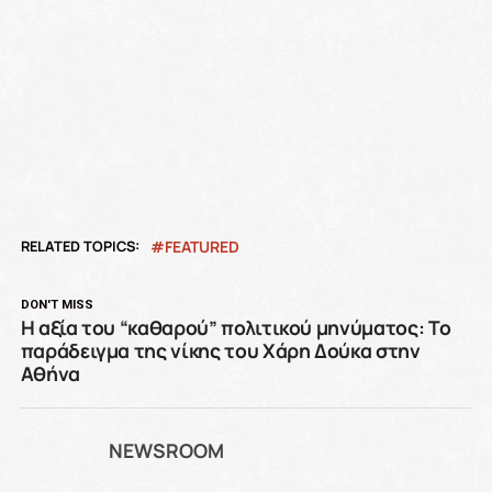
RELATED TOPICS:
FEATURED
DON'T MISS
Η αξία του “καθαρού” πολιτικού μηνύματος: Το
παράδειγμα της νίκης του Χάρη Δούκα στην
Αθήνα
NEWSROOM