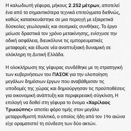
Η καλωδιωτή γέφυρα, μήκους
2.252 μέτρων
, αποτελεί
ένα από τα σημαντικότερα τεχνικά επιτεύγματα διεθνώς,
καθώς κατασκευάστηκε σε μια περιοχή με εξαιρετικά
δύσκολες γεωλογικές και σεισμικές συνθήκες. Το έργο
μείωσε δραστικά τον χρόνο μετακίνησης, ενίσχυσε την
οδική ασφάλεια, διευκόλυνε τις εμπορευματικές
μεταφορές και έδωσε νέα αναπτυξιακή δυναμική σε
ολόκληρη τη Δυτική Ελλάδα.
Η ολοκλήρωση της γέφυρας συνδέθηκε με τη στρατηγική
των κυβερνήσεων του
ΠΑΣΟΚ
για την υλοποίηση
μεγάλων δημόσιων έργων που αναβάθμισαν τις
υποδομές της χώρας και δημιούργησαν τις προϋποθέσεις
για οικονομική ανάπτυξη και περιφερειακή σύγκλιση. Η
επιλογή να δοθεί στη γέφυρα το όνομα
«Χαρίλαος
Τρικούπης»
αποτίει φόρο τιμής στον μεγάλο
μεταρρυθμιστή πολιτικό, ο οποίος ήδη από τον 19ο αιώνα
είχε οραματιστεί τη σύνδεση των δύο ακτών.