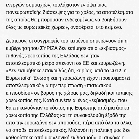
ενεργών συμμαχιών, τουλάχιστον εν όψει μιας
πανευρωπαϊκής διάσκεψης για το χρέος, τα αποτελέσματα
της οποίας θα μπορούσαν ενδεχομένως να βοηθήσουν
όλες τις ευρωπαϊκές χώρες», αναφέρεται στο κείμενο.
Δεύτερον, οι συγγραφείς του κειμένου σημειώνουν ότι η
κυβέρνηση του ΣΥΡΙΖΑ δεν εκτίμησε ότι ο «εκβιασμός»
πιθανής χρεοκοπίας της Ελλάδας δεν ήταν
αποτελεσματικό μέτρο απέναντι σε ΕΕ και ευυρωζώνη.
«Δεν εκτιμήθηκε επακριβώς ότι, κυρίως μετά το 2012, η
Ευρωπαϊκή Ένωση και η ευρωζώνη είχαν προετοιμαστεί
αποτελεσματικά για την περίπτωση «πιστωτικού
επεισοδίου» σε βάρος της χώρας μας, δηλαδή και τυπικής
χρεωκοπίας της. Κατά συνέπεια, ένας «εκβιασμός» που
θα επικαλούνταν το κόστος της Ευρώπης από μια άτακτη
χρεωκοπία της Ελλάδας και τη συνακόλουθη έξοδό της
απο την ευρωζώνη δεν μπορούσε, πέρα από όλα τα άλλα,
να αποβεί αποτελεσματικός. Μολονότι η πολιτική μας δεν
καθορίστηκε από μια «λογική εκβιασμού», οι συνάφεις