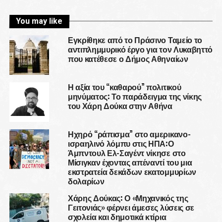
You may like
Εγκρίθηκε από το Πράσινο Ταμείο το
αντιπλημμυρικό έργο για τον Λυκαβηττό
που κατέθεσε ο Δήμος Αθηναίων
Η αξία του “καθαρού” πολιτικού
μηνύματος: Το παράδειγμα της νίκης
του Χάρη Δούκα στην Αθήνα
Ηχηρό “ράπισμα” στο αμερικανο-
ισραηλινό λόμπυ στις ΗΠΑ:Ο
Άμπντουλ Ελ-Σαγέντ νίκησε στο
Μίσιγκαν έχοντας απέναντί του μια
εκστρατεία δεκάδων εκατομμυρίων
δολαρίων
Χάρης Δούκας: Ο «Μηχανικός της
Γειτονιάς» φέρνει άμεσες λύσεις σε
σχολεία και δημοτικά κτίρια