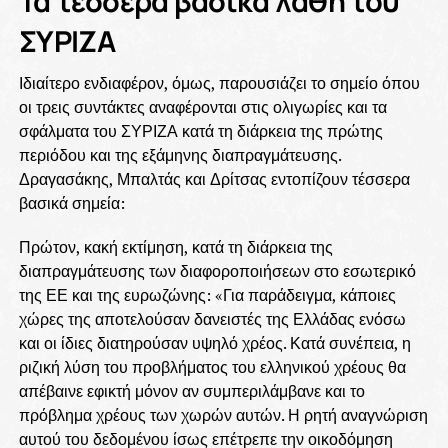
Τα τέσσερα βασικά λάθη του
ΣΥΡΙΖΑ
Ιδιαίτερο ενδιαφέρον, όμως, παρουσιάζει το σημείο όπου
οι τρεις συντάκτες αναφέρονται στις ολιγωρίες και τα
σφάλματα του ΣΥΡΙΖΑ κατά τη διάρκεια της πρώτης
περιόδου και της εξάμηνης διαπραγμάτευσης.
Δραγασάκης, Μπαλτάς και Δρίτσας εντοπίζουν τέσσερα
βασικά σημεία:
Πρώτον, κακή εκτίμηση, κατά τη διάρκεια της
διαπραγμάτευσης των διαφοροποιήσεων στο εσωτερικό
της ΕΕ και της ευρωζώνης: «Για παράδειγμα, κάποιες
χώρες της αποτελούσαν δανειστές της Ελλάδας ενόσω
και οι ίδιες διατηρούσαν υψηλό χρέος. Κατά συνέπεια, η
ριζική λύση του προβλήματος του ελληνικού χρέους θα
απέβαινε εφικτή μόνον αν συμπεριλάμβανε και το
πρόβλημα χρέους των χωρών αυτών. Η ρητή αναγνώριση
αυτού του δεδομένου ίσως επέτρεπε την οικοδόμηση