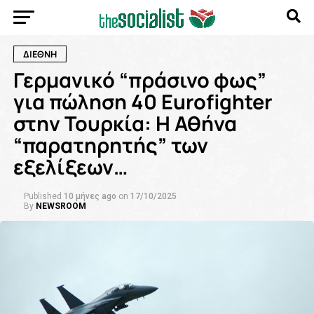
ΔΙΕΘΝΗ
Γερμανικό “πράσινο φως”
για πώληση 40 Eurofighter
στην Τουρκία: Η Αθήνα
“παρατηρητής” των
εξελίξεων…
Published
10 μήνες ago
on
17/10/2025
By
NEWSROOM