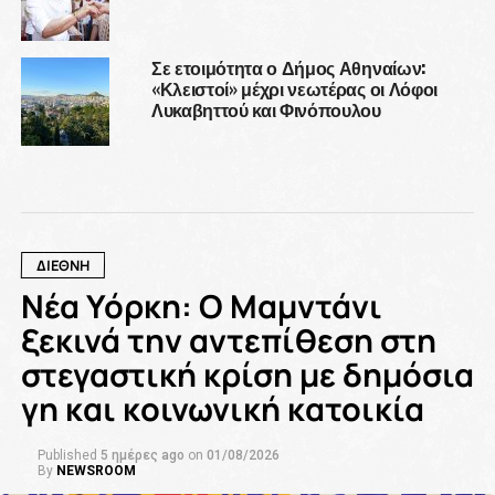
Σε ετοιμότητα ο Δήμος Αθηναίων:
«Κλειστοί» μέχρι νεωτέρας οι Λόφοι
Λυκαβηττού και Φινόπουλου
ΔΙΕΘΝΗ
Νέα Υόρκη: Ο Μαμντάνι
ξεκινά την αντεπίθεση στη
στεγαστική κρίση με δημόσια
γη και κοινωνική κατοικία
Published
5 ημέρες ago
on
01/08/2026
By
NEWSROOM