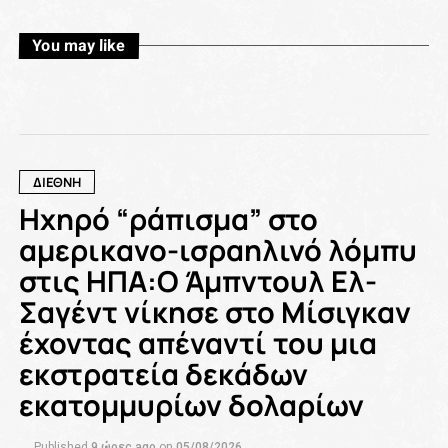
You may like
ΔΙΕΘΝΗ
Ηχηρό “ράπισμα” στο
αμερικανο-ισραηλινό λόμπυ
στις ΗΠΑ:Ο Άμπντουλ Ελ-
Σαγέντ νίκησε στο Μίσιγκαν
έχοντας απέναντί του μια
εκστρατεία δεκάδων
εκατομμυρίων δολαρίων
Published
9 ώρες ago
on
05/08/2026