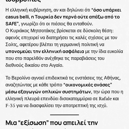
Η ελληνική κυβέρνηση, αν και δηλώνει ότι
“όσο υπάρχει
casus belli, η Τουρκία δεν περνά ούτε απέξω από το
SAFE”
, γνωρίζει ότι οι πιέσεις θα ενταθούν.
Ο Κυριάκος Μητσοτάκης βρίσκεται σε δύσκολη θέση:
αφενός επιχειρεί να διατηρήσει τις καλές σχέσεις με τον
Σολτς, αφετέρου βλέπει τη γερμανική πολιτική να
υπονομεύει την ελληνική ασφάλεια
με την ίδια ευκολία
που στο παρελθόν ανέχθηκε τις παραβιάσεις του
διεθνούς δικαίου στο Αιγαίο.
Το Βερολίνο αγνοεί επιδεικτικά τις ενστάσεις της Αθήνας,
αναζητώντας με κάθε τρόπο
“οικονομικές ανάσες”
μέσω εξαγωγών οπλικών συστημάτων
, την ώρα που η
ελληνική πλευρά επενδύει δισεκατομμύρια σε Rafale και
F-35 για να διασφαλίσει την αποτρεπτική της ισχύ.
Μια “εξίσωση” που απειλεί την