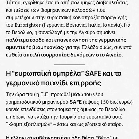
Τύπου, εγκρίθηκε έπειτα από πολύμηνες διαβουλεύσεις
και πιέσεις των βιομηχανικών κολοσσών που
συμμετέχουν στην ευρωπαϊκή κοινοπραξία παραγωγής
του Eurofighter (Γερμανία, Βρετανία, Ιταλία, Ισπανία). Για
το Βερολίνο, η συναλλαγή με την Άγκυρα σημαίνει
πολύτιμα έσοδα και επανεκκίνηση της γερμανικής
αμυντικής βιομηχανίας
· για την Ελλάδα όμως, συνιστά
ευθεία απειλή ισορροπίας δυνάμεων στο Αιγαίο
.
Η “ευρωπαϊκή ομπρέλα” SAFE και το
γερμανικό παιχνίδι επιρροής
Την ώρα που η Ε.Ε. προωθεί μέσω του νέου
χρηματοδοτικού μηχανισμού
SAFE
(ύψους 150 δισ. ευρώ)
κοινές επενδύσεις στον τομέα της άμυνας, το Βερολίνο
επιδιώκει να εντάξει την Τουρκία στο ευρωπαϊκό αυτό
“κλαμπ εξοπλισμών” – έστω και ως εξωτερικό εταίρο.
Η
ελληνική κυβέρνηση έχει ήδη θέσει “βέτο”
σε