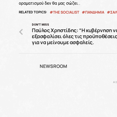
οραματισμού δεν θα μας σώζει…
RELATED TOPICS:
THE SOCIALIST
ΠΑΝΔΗΜΊΑ
ΣΑ
DON'T MISS
Παύλος Χρηστίδης: “Η κυβέρνηση ν
εξασφαλίσει όλες τις προϋποθέσει
για να μείνουμε ασφαλείς.
NEWSROOM
AD