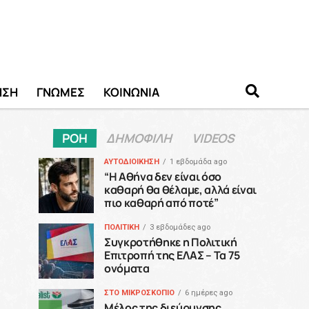
ΗΣΗ
ΓΝΩΜΕΣ
ΚΟΙΝΩΝΙΑ
ΡΟΗ
ΔΗΜΟΦΙΛΗ
VIDEOS
ΑΥΤΟΔΙΟΙΚΗΣΗ
1 εβδομάδα ago
“H Αθήνα δεν είναι όσο
καθαρή θα θέλαμε, αλλά είναι
πιο καθαρή από ποτέ”
ΠΟΛΙΤΙΚΗ
3 εβδομάδες ago
Συγκροτήθηκε η Πολιτική
Επιτροπή της ΕΛΑΣ – Τα 75
ονόματα
ΣΤΟ ΜΙΚΡΟΣΚΟΠΙΟ
6 ημέρες ago
Μέλος της διεύρυνσης