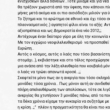
ενισχύσεων αλλά δανείων…Τότε μιλάμε και για νέα
θα τρέξουν χωριστά από την ύφεση, που κάποιοι π
μήνες μετά ακόμα και οι πιο αισιόδοξοι μιλούν για
Το ζήτημα και το ερώτημα σε εθνικό και όχι τόσο 
πλεονασματικός..) αγαπητοί φίλοι είναι το εξής: Α
αξιοπρέπεια και ως Δημοκρατία ένα νέο 2012;;;
Αντέχουμε έναν δεύτερο γύρο με όλη την κοινωνία κ
Με τον εγχώριο νεοφιλελευθερισμό να προσπαθεί 
Ευρώπη…
Αυτός ο κόσμος, αυτός ο λαός που τόσο βασανίστη
στομάχι…), εκβιάστηκε και στο τέλος προσχώρησε 
μια ανάσα από την λέξη ελευθερία που κουβαλά μόν
ο λαός να τρώει απανωτά κροσέ…;;;
Σκεφτείτε μόνο πως αν η ανεργία που τόσο σκληρά
μονάδες τόσα χρόνια… Πως μόνον αυτή αν συνδεθεί
πλήρη απελευθέρωση των απολύσεων, τότε σε λιγό
ανεργίας θα χτυπήσουν 3 μονάδες πάνω, από τα πο
τα δέκα χρόνια είχαμε την ευκαιρία να συζητάμε με
η κρίση…;;” πλέον η πραγματικότητα θα είναι πιο 