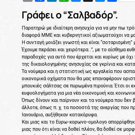
Γράφει ο “Σαλβαδόρ”.
Παρατηρώ με ιδιαίτερη ανησυχία για να μην πω τρ
διαφορά ΜΜΕ και κυβερνητικοί αξιωματούχοι να μ
Η συνταγή μοιάζει γνωστή και είναι “σοταρισμένη” μ
Έχουμε περάσει και χειρότερα…”, με το αίσθημα ευ
παραδοχές για αυτό που έρχεται και κυρίως με όχι
της δικαιολογημένης ανησυχίας σε γκρίνια και κατ
Τα νούμερα και η στατιστική ως εργαλεία που ασπ
οικονομικά οχήματα που θα μας επαναφέρουν οριστι
μπουκιές σάλτσας σε πυρωμένα πιρούνια. Έτσι οι ε
ευφυολογήματα για μια νέα οικονομική και κοινωνι
Όπως δίνουν και παίρνουν και τα νούμερα που δεν
άλλοτε, όπως π. χ. τα ποσοστά της ανεργίας που πρ
Ιανουάριο, αυξήθηκαν κατακόρυφα.
Και μιας και το Ευρω-κορωνο-oμολογο απορρίφθηκ
μιας που ότι είναι να δοθεί πλέον, θα δοθεί σε μορ