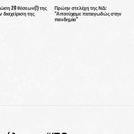
ανακοίνωσε ο ΕΟΔΥ
τώση 20 θέσεων(!) της
Πρώην στελέχη της ΝΔ:
ALIST” ξεκινά
 διαχείριση της
“Αποτύχαμε παταγωδώς στην
ια τον οικειοθελή
πανδημία”