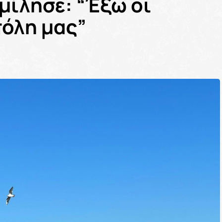
μίλησε: “Έξω οι
πόλη μας”