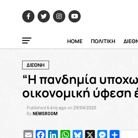
HOME
ΠΟΛΙΤΙΚΗ
ΔΙΕΘ
ΔΙΕΘΝΗ
“Η πανδημία υποχω
οικονομική ύφεση 
Published
6 έτη ago
on
29/04/2020
By
NEWSROOM
Email
Facebook
LinkedIn
WhatsApp
Bluesky
X
Messe
Μοι