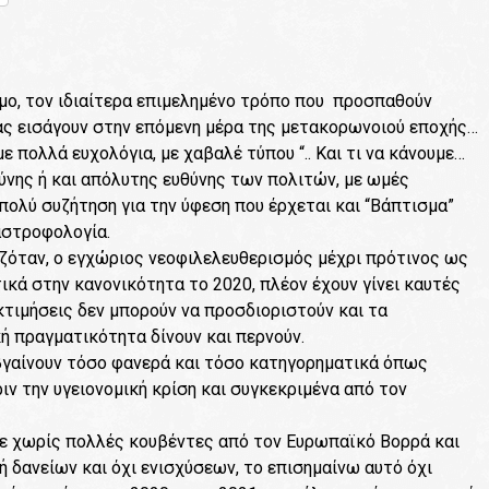
όμο, τον ιδιαίτερα επιμελημένο τρόπο που προσπαθούν
ας εισάγουν στην επόμενη μέρα της μετακορωνοιού εποχής…
ε πολλά ευχολόγια, με χαβαλέ τύπου “.. Και τι να κάνουμε…
θύνης ή και απόλυτης ευθύνης των πολιτών, με ωμές
 πολύ συζήτηση για την ύφεση που έρχεται και “Βάπτισμα”
αστροφολογία.
αζόταν, ο εγχώριος νεοφιλελευθερισμός μέχρι πρότινος ως
κά στην κανονικότητα το 2020, πλέον έχουν γίνει καυτές
κτιμήσεις δεν μπορούν να προσδιοριστούν και τα
κή πραγματικότητα δίνουν και περνούν.
 βγαίνουν τόσο φανερά και τόσο κατηγορηματικά όπως
ιν την υγειονομική κρίση και συγκεκριμένα από τον
ε χωρίς πολλές κουβέντες από τον Ευρωπαϊκό Βορρά και
φή δανείων και όχι ενισχύσεων, το επισημαίνω αυτό όχι