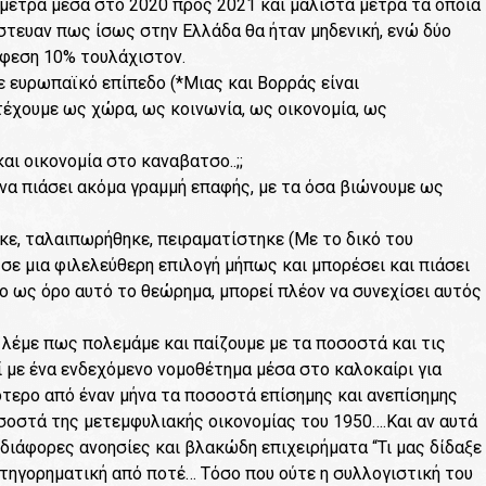
 μέτρα μέσα στο 2020 προς 2021 και μάλιστα μέτρα τα οποία
ίστευαν πως ίσως στην Ελλάδα θα ήταν μηδενική, ενώ δύο
 ύφεση 10% τουλάχιστον.
σε ευρωπαϊκό επίπεδο (*Μιας και Βορράς είναι
ντέχουμε ως χώρα, ως κοινωνία, ως οικονομία, ως
αι οικονομία στο καναβατσο..;;
να πιάσει ακόμα γραμμή επαφής, με τα όσα βιώνουμε ως
κε, ταλαιπωρήθηκε, πειραματίστηκε (Με το δικό του
σε μια φιλελεύθερη επιλογή μήπως και μπορέσει και πιάσει
ο ως όρο αυτό το θεώρημα, μπορεί πλέον να συνεχίσει αυτός
 λέμε πως πολεμάμε και παίζουμε με τα ποσοστά και τις
 με ένα ενδεχόμενο νομοθέτημα μέσα στο καλοκαίρι για
τερο από έναν μήνα τα ποσοστά επίσημης και ανεπίσημης
σοστά της μετεμφυλιακής οικονομίας του 1950….Και αν αυτά
 διάφορες ανοησίες και βλακώδη επιχειρήματα “Τι μας δίδαξε
κατηγορηματική από ποτέ… Τόσο που ούτε η συλλογιστική του