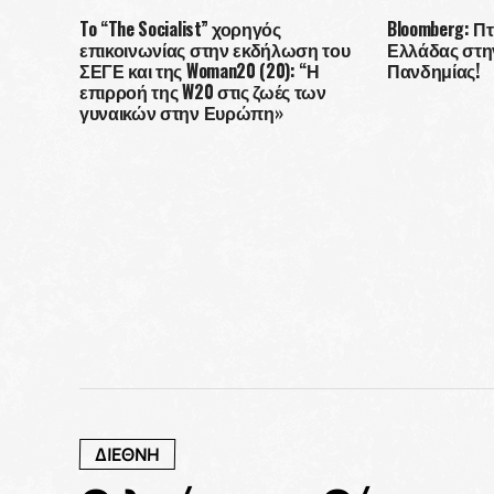
της ανανέωσης”
To “The Socialist” χορηγός
Bloomberg: Π
Το “ΤΗΕ SOCI
επικοινωνίας στην εκδήλωση του
Ελλάδας στην
“καμπάνια” γ
ΣΕΓΕ και της Woman20 (20): “Η
Πανδημίας!
εμβολιασμό!
επιρροή της W20 στις ζωές των
γυναικών στην Ευρώπη»
ΔΙΕΘΝΗ