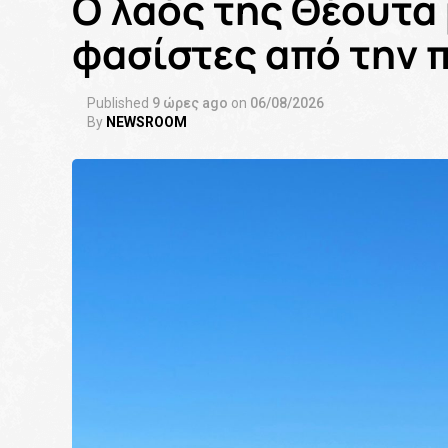
Ο λαός της Θέουτα 
φασίστες από την 
Published
9 ώρες ago
on
06/08/2026
By
NEWSROOM