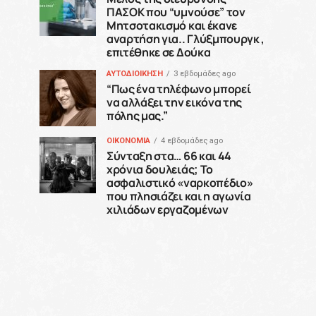
ΠΑΣΟΚ που “υμνούσε” τον
Μητσοτακισμό και έκανε
αναρτήση για.. Γλύξμπουργκ ,
επιτέθηκε σε Δούκα
ΑΥΤΟΔΙΟΙΚΗΣΗ
3 εβδομάδες ago
“Πως ένα τηλέφωνο μπορεί
να αλλάξει την εικόνα της
πόλης μας.”
ΟΙΚΟΝΟΜΙΑ
4 εβδομάδες ago
Σύνταξη στα… 66 και 44
χρόνια δουλειάς; Το
ασφαλιστικό «ναρκοπέδιο»
που πλησιάζει και η αγωνία
χιλιάδων εργαζομένων